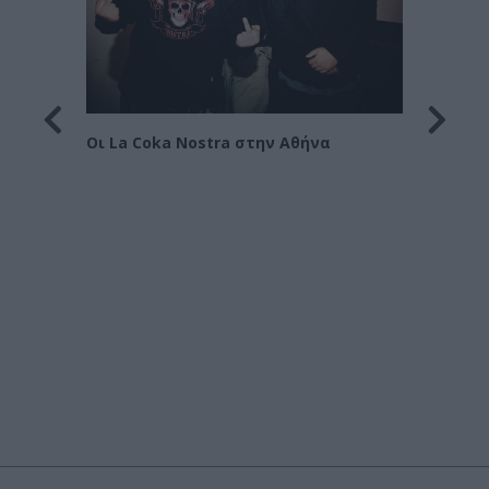
Οι Le 
Στράτ
Οι La Coka Nostra στην Αθήνα
όρα