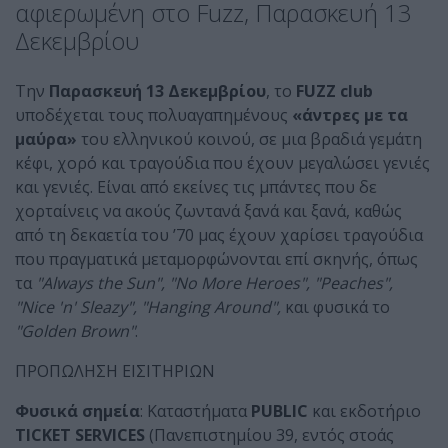
αφιερωμένη στο Fuzz, Παρασκευή 13
Δεκεμβρίου
Την
Παρασκευή 13 Δεκεμβρίου
,
το
FUZZ club
υποδέχεται τους πολυαγαπημένους
«άντρες με τα
μαύρα»
του ελληνικού κοινού, σε μια βραδιά γεμάτη
κέφι, χορό και τραγούδια που έχουν μεγαλώσει γενιές
και γενιές. Είναι από εκείνες τις μπάντες που δε
χορταίνεις να ακούς ζωντανά ξανά και ξανά, καθώς
από τη δεκαετία του ’70 μας έχουν χαρίσει τραγούδια
που πραγματικά μεταμορφώνονται επί σκηνής, όπως
τα
"Always the Sun", "No More Heroes",
"Peaches",
"Nice 'n' Sleazy", "Hanging Around",
και φυσικά το
"Golden Brown"
.
ΠΡΟΠΩΛΗΣΗ ΕΙΣΙΤΗΡΙΩΝ
Φυσικά σημεία
: Καταστήματα
PUBLIC
και εκδοτήριο
TICKET SERVICES
(Πανεπιστημίου 39, εντός στοάς