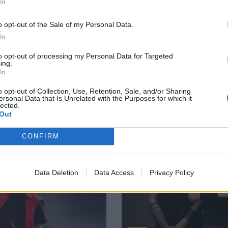
IMPORT MUSIC
In
άκειο
Οι Χατζηφρα
o opt-out of the Sale of my Personal Data.
Τεχνόπολη
α και ο Ορέστης
In
Ο Σεπτέμβρης αποκ
soundtrack
to opt-out of processing my Personal Data for Targeted
ing.
In
Αφροδίτη Παπακαλ
o opt-out of Collection, Use, Retention, Sale, and/or Sharing
ersonal Data that Is Unrelated with the Purposes for which it
lected.
Out
CONFIRM
Data Deletion
Data Access
Privacy Policy