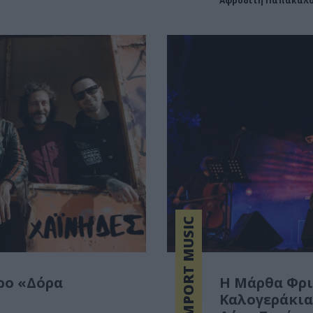
Αφροδίτη Παπακαλ
IMPORT MUSIC
ρο «Δόρα
Η Μάρθα Φρι
Καλογεράκια