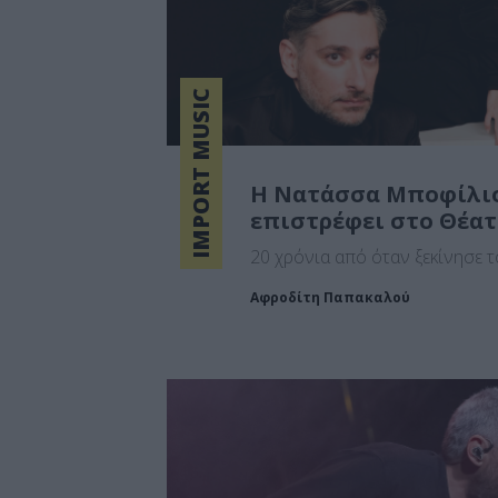
IMPORT MUSIC
Η Νατάσσα Μποφίλι
επιστρέφει στο Θέα
20 χρόνια από όταν ξεκίνησε τ
Αφροδίτη Παπακαλού