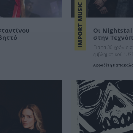
IMPORT MUSIC
ταντίνου
Οι Nightsta
βηττό
στην Τεχνό
Για τα 30 χρόνια 
εμβληματικού "US
Αφροδίτη Παπακαλ