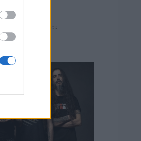
γκέτα στην
τά και φέτος το δικό του
ού