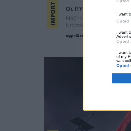
IMPORT MUSIC
Opted 
Οι ΠΥΞ ΛΑΞ στο Κατρ
I want t
Μαζί τους η Μαριάνα Κατσιμίχ
Opted 
Ντάντος
I want 
Αφροδίτη Παπακαλού
Advertis
Opted 
I want t
of my P
was col
Opted 