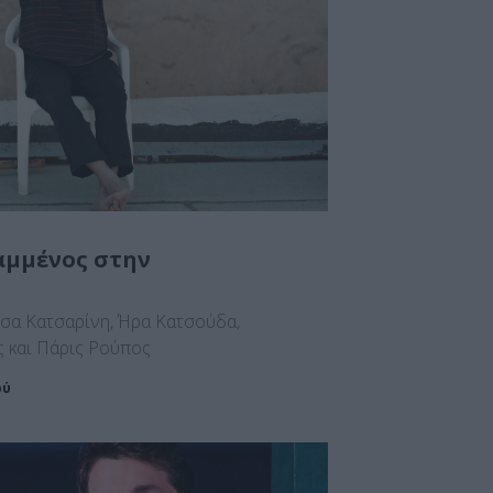
αμμένος στην
ύσα Κατσαρίνη, Ήρα Κατσούδα,
ς και Πάρις Ρούπος
ού