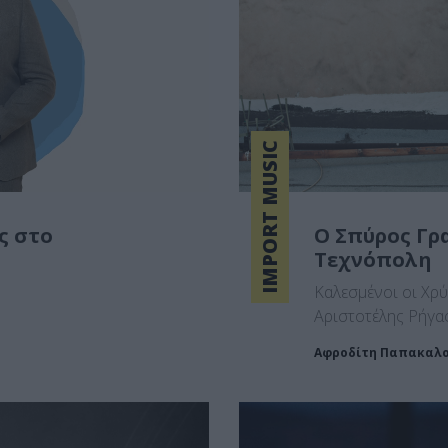
IMPORT MUSIC
ς στο
Ο Σπύρος Γρ
Τεχνόπολη
Καλεσμένοι οι Χρ
Αριστοτέλης Ρήγα
Αφροδίτη Παπακαλ