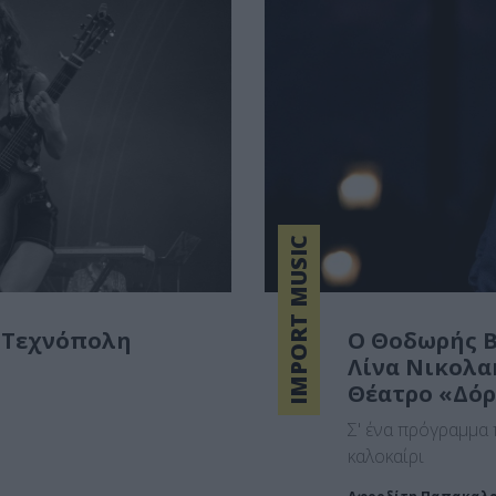
IMPORT MUSIC
ν Τεχνόπολη
Ο Θοδωρής Β
Λίνα Νικολα
Θέατρο «Δόρ
Σ' ένα πρόγραμμα 
καλοκαίρι