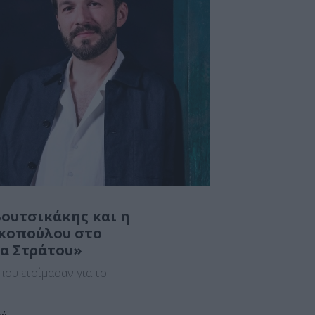
ουτσικάκης και η
κοπούλου στο
α Στράτου»
που ετοίμασαν για το