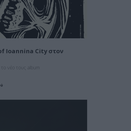
 of Ioannina City στον
το νέο τους album
ού