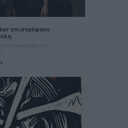
lker επιστρέφουν
πολη
από την κυκλοφορία του
E"
ού