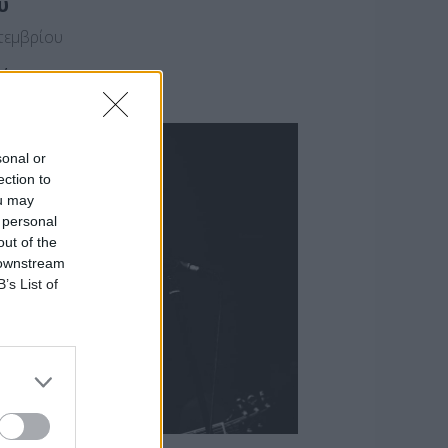
υ
τεμβρίου
ού
sonal or
ection to
ou may
 personal
out of the
 downstream
B’s List of