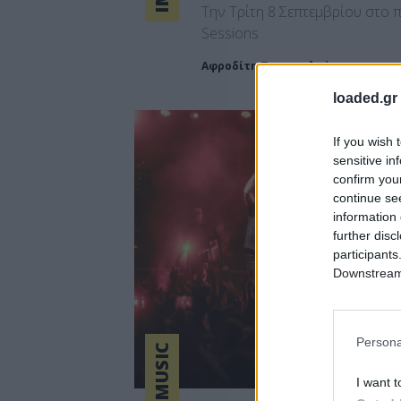
Την Τρίτη 8 Σεπτεμβρίου στο πλ
Sessions
Αφροδίτη Παπακαλού
loaded.gr
If you wish 
sensitive in
confirm you
continue se
information 
further disc
participants
Downstream 
Persona
I want t