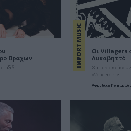
IMPORT MUSIC
ου
Οι Villagers
τρο Βράχων
Λυκαβηττό
ο ταξίδι
Θα παρουσιάσουν 
«Venceremos»
Αφροδίτη Παπακαλ