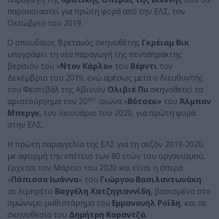
παρουσιαστεί για πρώτη φορά από την ΕΛΣ, τον
Οκτώβριο του 2019.
Ο σπουδαίος Βρετανός σκηνοθέτης
Γκρέιαμ Βικ
υπογράφει τη νέα παραγωγή της πεντάπρακτης
βερσιόν του «
Ντον Κάρλο»
του
Βέρντι
τον
Δεκέμβριο του 2019, ενώ αμέσως μετά ο διευθυντής
του Φεστιβάλ της Αβινιόν
Ολιβιέ Πυ
σκηνοθετεί το
ου
αριστούργημα του 20
αιώνα «
Βότσεκ»
του
Άλμπαν
Μπεργκ
, τον Ιανουάριο του 2020, για πρώτη φορά
στην ΕΛΣ.
Η πρώτη παραγγελία της ΕΛΣ για τη σεζόν 2019-2020,
με αφορμή την επέτειο των 80 ετών του οργανισμού,
έρχεται τον Μάρτιο του 2020 και είναι η όπερα
«
Πάπισσα Ιωάννα
» του
Γιώργου Βασιλαντωνάκη
σε λιμπρέτο
Βαγγέλη Χατζηγιαννίδη
, βασισμένο στο
ομώνυμο μυθιστόρημα του
Εμμανουήλ Ροΐδη
, και σε
σκηνοθεσία του
Δημήτρη Καραντζά
.