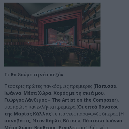
Τι θα δούμε τη νέα σεζόν
Τέσσερις πρώτες παγκόσμιες πρεμιέρες (
Πάπισσα
Ιωάννα
,
Μέσα Χώρα
,
Χορός με τη σκιά μου
,
Γιώργος Λάνθιμος
–
The Artist on the Composer
),
μια πρώτη πανελλήνια πρεμιέρα (
Οι επτά θάνατοι
της Μαρίας Κάλλας
), επτά νέες παραγωγές όπερας (
Η
υπνοβάτις
, Ν
τον Κάρλο
,
Βότσεκ
,
Πάπισσα Ιωάννα
,
Μέσα Χώρα
,
Βέρθερος
,
Ριγολέττος
), δύο νέες