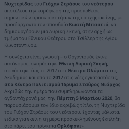
Νυχτερίδας
του
Γιόχαν Στράους
του
νεότερου
αποτέλεσε την κορύφωση της προσπάθειας
σημαντικών προσωπικοτήτων της εποχής εκείνης, με
προεξάρχοντα τον σπουδαίο
Κωστή Μπαστιά
, να
δημιουργήσουν μια Λυρική Σκηνή, στην αρχή ως
τμήμα του Εθνικού Θεάτρου στο Τσίλλερ της Αγίου
Κωνσταντίνου.
Η συνέχεια είναι γνωστή – ο Οργανισμός έγινε
αυτόνομος, ονομάστηκε
Εθνική Λυρική Σκηνή
,
στεγάστηκε έως το 2017 στο
Θέατρο Ολύμπια
της
Ακαδημίας και από το
2017
στις νέες εγκαταστάσεις,
στο Κέντρο Πολιτισμού Ίδρυμα Σταύρος Νιάρχος
.
Ακριβώς την ημέρα που συμπληρώνονται τα
ογδοντάχρονά μας, την
Πέμπτη 5 Μαρτίου 2020
, θα
παρουσιάσουμε τον ίδιο ακριβώς τίτλο, τη Νυχτερίδα
του Γιόχαν Στράους του νεότερου, έχοντας μάλιστα,
ειδικά για εκείνη τη μέρα προσκεκλημένους έκπληξη
στο πάρτι του πρίγκιπα
Ορλόφσκι
».