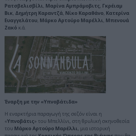
Ρατσβελισβίλι
,
Μαρίνα Αμπράμοβιτς
,
Γκρέιαμ
Βικ
,
Δημήτρη Καραντζά
,
Νίκο Καραθάνο
,
Κατερίνα
Ευαγγελάτου
,
Μάρκο Αρτούρο Μαρέλλι
,
Μπενουά
Ζακό
κ.ά.
Έναρξη με την «Υπνοβάτιδα»
Η εναρκτήρια παραγωγή της σεζόν είναι η
«
Υπνοβάτις
» του Μπελλίνι, στη θρυλική σκηνοθεσία
του
Μάρκο Αρτούρο Μαρέλλι
, μια ιστορική
παραγωγή της
Κρατικής Όπερας της Βιέννης
που θα