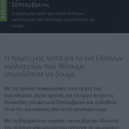
BREAKING
Σεπτεμβρίου;
Η πρώτη μας λίστα για τα live Ελλήνων
καλλιτεχνών που θέλουμε οπωσδήποτε να
δούμε.
Η πρώτη μας λίστα για τα live Ελλήνων
καλλιτεχνών που θέλουμε
οπωσδήποτε να δούμε.
Με τις πρώτες ανακοινώσεις στις αρχές του
καλοκαιριού, είχαν αρχίσει και τα «post it» για τις
συναυλίες του φετινού Σεπτεμβρίου και η αλήθεια
είναι ότι για κάποιες από αυτές ανυπομονούμε.
Με το βλέμμα στον ουρανό –ποιος ξεχνάει άλλωστε
την περσινή κακοκαιρία που οδήγησε σε ακυρώσεις-