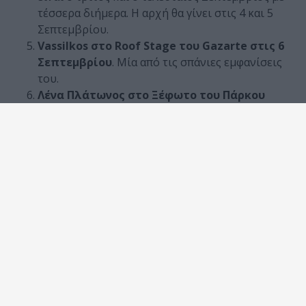
τέσσερα διήμερα. Η αρχή θα γίνει στις 4 και 5
Σεπτεμβρίου.
Vassilkos
στο
Roof
Stage
του
Gazarte
στις 6
Σεπτεμβρίου
. Μία από τις σπάνιες εμφανίσεις
του.
Λένα Πλάτωνος στο Ξέφωτο του Πάρκου
Σταύρος Νιάρχος στις 7 Σεπτεμβρίου.
Στο
δεύτερο μέρος, παρουσιάζεται για πρώτη φορά
live το dance project της «Lenaura».
Την ίδια μέρα παίζει και η Ρένα Μόρφη στο
Κηποθέατρο Παπάγου.
Εννοείται ότι θα
υπάρξουν πολλά βράδια που θα πρέπει να
επιλέξουμε πού θα πάμε. Ειδικά από την δεύτερη
εβδομάδα που έρχονται Αλκίνοος, Χαρούλης και
Μάλαμας.