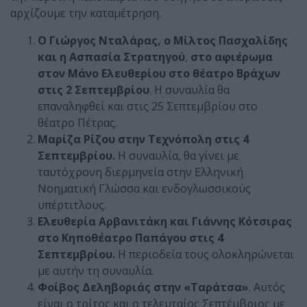
αρχίζουμε την καταμέτρηση.
Ο Γιώργος Νταλάρας, ο Μίλτος Πασχαλίδης
και η Ασπασία Στρατηγού
,
στο αφιέρωμα
στον Μάνο Ελευθερίου στο θέατρο Βράχων
στις 2 Σεπτεμβρίου
. Η συναυλία θα
επαναληφθεί και στις 25 Σεπτεμβρίου στο
θέατρο Πέτρας.
Μαρίζα Ρίζου στην Τεχνόπολη στις 4
Σεπτεμβρίου.
Η συναυλία, θα γίνει με
ταυτόχρονη διερμηνεία στην Ελληνική
Νοηματική Γλώσσα και ενδογλωσσικούς
υπέρτιτλους.
Ελευθερία Αρβανιτάκη και Γιάννης Κότσιρας
στο Κηποθέατρο Παπάγου στις 4
Σεπτεμβρίου.
Η περιοδεία τους ολοκληρώνεται
με αυτήν τη συναυλία.
Φοίβος Δεληβοριάς στην «Ταράτσα»
. Αυτός
είναι ο τρίτος και ο τελευταίος Σεπτέμβριος με