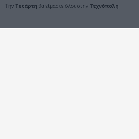
Την
Τετάρτη
θα είμαστε όλοι στην
Τεχνόπολη
.
BREAKING MUSIC
BREAKING