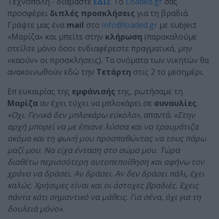
Τεχνόπολη - διαβάστε
ΕΔΩ
. Το
Loaded.gr
σας
προσφέρει
διπλές προσκλήσεις
για τη βραδιά.
Γράψτε μας ένα
mail
στο
info@loaded.gr
με subject
«Μαρίζα» και μπείτε στην
κλήρωση
(παρακαλούμε
στείλτε μόνο όσοι ενδιαφέρεστε πραγματικά, μην
«καούν» οι προσκλήσεις). Τα ονόματα των νικητών θα
ανακοινωθούν εδώ την
Τετάρτη
στις 2 το μεσημέρι.
Επ ευκαιρίας της
εμφάνισής
της, ρωτήσαμε τη
Μαρίζα
αν έχει τύχει να μπλοκάρει σε
συναυλίες
.
«Οχι. Γενικά δεν μπλοκάρω εύκολα»
, απαντά.
«Στην
αρχή μπορεί να με έπιανε λύσσα και να τραυμάτιζα
ακόμα και τη φωνή μου προσπαθώντας να τους πάρω
μαζί μου. Να είχα ένταση στο σώμα μου. Τώρα
διαθέτω περισσότερη αυτοπεποίθηση και αφήνω τον
χρόνο να δράσει. Αν δράσει. Αν δεν δράσει πάλι, έχει
καλώς. Χρήσιμες είναι και οι άστοχες βραδιές. Εχεις
πάντα κάτι σημαντικό να μάθεις. Για σένα, όχι για τη
δουλειά μόνο»
.