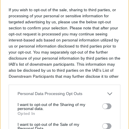
Νέα στοιχεία στον ήχο διαδέχονται την γνησιότητα
If you wish to opt-out of the sale, sharing to third parties, or
της καλλιτεχνικής πορείας του Δημήτρη
processing of your personal or sensitive information for
Ζερβουδάκη, προσφέροντας την αμεσότητα της
targeted advertising by us, please use the below opt-out
ζωντανής επαφής, με την «αλήθεια» ως βασικό μέσο
section to confirm your selection. Please note that after your
γεφύρωσης με το κοινό του.
opt-out request is processed you may continue seeing
interest-based ads based on personal information utilized by
Ώρα έναρξης: 22:30
us or personal information disclosed to third parties prior to
your opt-out. You may separately opt-out of the further
disclosure of your personal information by third parties on the
IAB’s list of downstream participants. This information may
also be disclosed by us to third parties on the
IAB’s List of
Downstream Participants
that may further disclose it to other
third parties.
Personal Data Processing Opt Outs
I want to opt-out of the Sharing of my
personal data.
Opted In
I want to opt-out of the Sale of my
Personal Data.