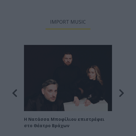
IMPORT MUSIC
Οι Χα
η
Η Νατάσσα Μποφίλιου επιστρέφει
στο Θέατρο Βράχων