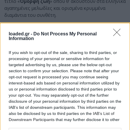
τίτλο «
Όμορφη ζωή
» όπου θ’ ακουστούν στα ελληνικά
αγαπημένες μελωδίες και ορισμένα κρυμμένα
διαμάντια του συνθέτη.
Και λίγα λόγια από την Λίνα Νικολακοπούλου:
loaded.gr -
Do Not Process My Personal
«
Είναι πολύ σημαντικό ειδικά στους καιρούς που
Information
ζούμε να μπορεί κάποιος να σου μεταδώσει το
συναίσθημα πως ΕΙΝΑΙ ΟΜΟΡΦΗ Η ΖΩΗ. Να σε κάνει
If you wish to opt-out of the sale, sharing to third parties, or
να χαμογελάσεις, να νιώσεις την καρδιά σου ζωντανή,
processing of your personal or sensitive information for
targeted advertising by us, please use the below opt-out
να σου δικαιώσει την ομορφιά της Αγάπης. Καμιά
section to confirm your selection. Please note that after your
φορά και λίγες μόνο νότες μιας μουσικής μπορούν να
opt-out request is processed you may continue seeing
το καταφέρουν. Ο ιταλός συνθέτης και μαέστρος
interest-based ads based on personal information utilized by
Nicola Piovani είναι σίγουρα ένας από αυτούς τους
us or personal information disclosed to third parties prior to
δημιουργούς που χρωματίζουν μαγικά τον τρυφερό
your opt-out. You may separately opt-out of the further
και ευάλωτο εσωτερικό μας κόσμο
».
disclosure of your personal information by third parties on the
IAB’s list of downstream participants. This information may
Ώρα έναρξης: 20:30
also be disclosed by us to third parties on the
IAB’s List of
Downstream Participants
that may further disclose it to other
Εισιτήρια
ΕΔΩ:
third parties.