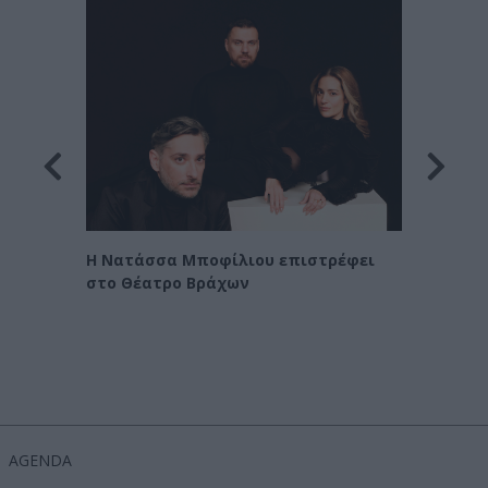
Οι Χα
η
Η Νατάσσα Μποφίλιου επιστρέφει
στο Θέατρο Βράχων
AGENDA