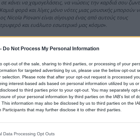
ε κάνει να χαμογελάσεις, να νιώσεις την καρδιά σου ζωντ
 Καμιά φορά και λίγες μόνο νότες μιας μουσικής μπορούν ν
ς Nicola Piovani είναι σίγουρα ένας από αυτούς τους
τρυφερό και ευάλωτο εσωτερικό μας κόσμο
».
 -
Do Not Process My Personal Information
to opt-out of the sale, sharing to third parties, or processing of your per
formation for targeted advertising by us, please use the below opt-out s
r selection. Please note that after your opt-out request is processed y
eing interest-based ads based on personal information utilized by us or
disclosed to third parties prior to your opt-out. You may separately opt-
losure of your personal information by third parties on the IAB’s list of
. This information may also be disclosed by us to third parties on the
IA
Participants
that may further disclose it to other third parties.
l Data Processing Opt Outs