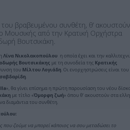
α του βραβευμένου συνθέτη, θ’ ακουστού
ο Μουσικής από την Κρατική Ορχήστρα
δωρή Βουτσικάκη.
 η
Λίνα Νικολακοπούλου
η οποία έχει και την καλλιτεχν
οδωρής Βουτσικάκης
με τη συνοδεία της
Κρατικής
θυνση του
Μίλτου Λογιάδη
. Οι ενορχηστρώσεις είναι του
Τσαβδαρίδη
.
lla
», θα γίνει επίσημα η πρώτη παρουσίαση του νέου δίσκ
κάκη
με τίτλο «
Όμορφη ζωή
» όπου θ’ ακουστούν στα ελλ
να διαμάντια του συνθέτη.
πούλου:
ύς που ζούμε να μπορεί κάποιος να σου μεταδώσει το