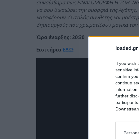
συναίσθημα πως ΕΙΝΑΙ ΟΜΟΡΦΗ Η ΖΩΗ. Να σ
να σου δικαιώσει την ομορφιά της Αγάπης.
καταφέρουν. Ο ιταλός συνθέτης και μαέστρο
δημιουργούς που χρωματίζουν μαγικά τον 
Ώρα έναρξης: 20:30
loaded.gr
Εισιτήρια
ΕΔΩ:
If you wish 
sensitive in
confirm you
continue se
information 
further disc
participants
Downstream 
Persona