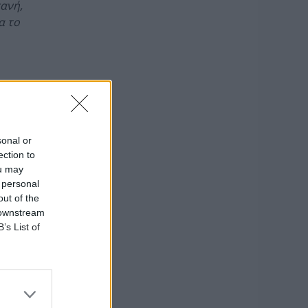
ανή,
α το
sonal or
ection to
ou may
 personal
out of the
 downstream
B’s List of