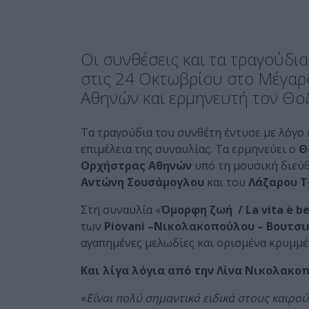
Οι συνθέσεις και τα τραγούδι
στις 24 Οκτωβρίου στο Μέγαρ
Αθηνών και ερμηνευτή τον Θο
Τα τραγούδια του συνθέτη έντυσε με λόγο
επιμέλεια της συναυλίας. Τα ερμηνεύει ο
Θ
Ορχήστρας Αθηνών
υπό τη μουσική διεύ
Αντώνη Σουσάμογλου
και του
Λάζαρου 
Στη συναυλία «
Όμορφη ζωή /
La
vita
è
be
των
Piovani –Νικολακοπούλου – Βουτσι
αγαπημένες μελωδίες και ορισμένα κρυμμέ
Και λίγα λόγια από την Λίνα Νικολακο
«
Είναι πολύ σημαντικό ειδικά στους καιρο