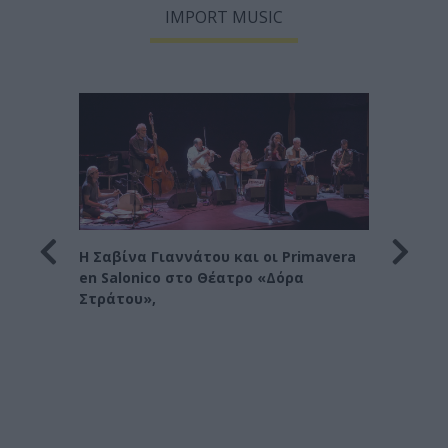
IMPORT MUSIC
Η Σαβίνα Γιαννάτου και οι Primavera
en Salonico στο Θέατρο «Δόρα
Στράτου»,
πολη
Οι Σκ
Δήμου