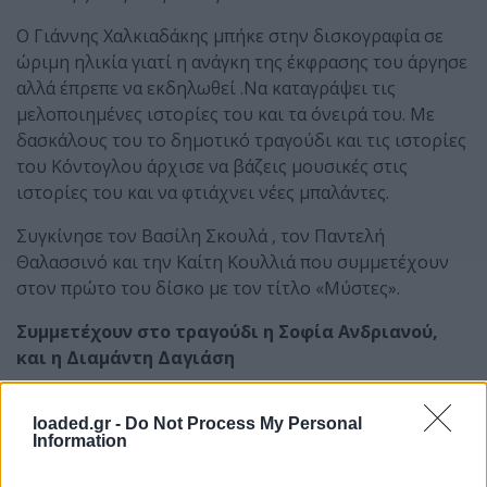
Ο Γιάννης Χαλκιαδάκης μπήκε στην δισκογραφία σε
ώριμη ηλικία γιατί η ανάγκη της έκφρασης του άργησε
αλλά έπρεπε να εκδηλωθεί .Να καταγράψει τις
μελοποιημένες ιστορίες του και τα όνειρά του. Με
δασκάλους του το δημοτικό τραγούδι και τις ιστορίες
του Κόντογλου άρχισε να βάζεις μουσικές στις
ιστορίες του και να φτιάχνει νέες μπαλάντες.
Συγκίνησε τον Βασίλη Σκουλά , τον Παντελή
Θαλασσινό και την Καίτη Κουλλιά που συμμετέχουν
στον πρώτο του δίσκο με τον τίτλο «Μύστες».
Συμμετέχουν στο τραγούδι η Σοφία Ανδριανού,
και η Διαμάντη Δαγιάση
Ώρα έναρξης: 21.00
loaded.gr -
Do Not Process My Personal
Information