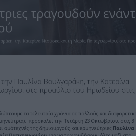
τριες τραγουδούν ενάντ
ού
αράκη, την Κατερίνα Ντούσκα και τη Μαρία Παπαγεωργίου, στο προ
 την Παυλίνα Βουλγαράκη, την Κατερίνα
ωργίου, στο προαύλιο του Ηρωδείου στις
αλύπτουμε τα τελευταία χρόνια σε πολλούς και διαφορετικ
ηνεύτρια), προσκαλεί την Τετάρτη 23 Οκτωβρίου, στις 8 
και ομότεχνές της δημιουργούς και ερμηνεύτριες
Παυλίνα
αρία Παπαγεωργίου
, για να τραγουδήσουν όλες μαζί στο