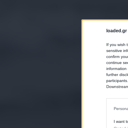
loaded.gr
If you wish 
sensitive in
confirm you
continue se
information 
further disc
participants
Downstream 
Persona
I want t