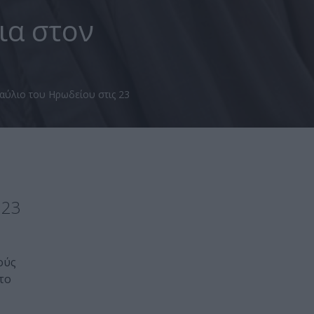
ια στον
αύλιο του Ηρωδείου στις 23
 23
ούς
το