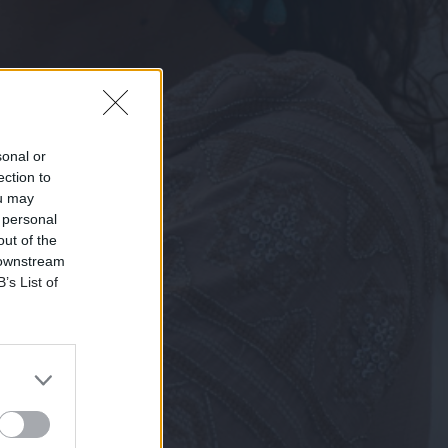
sonal or
ection to
ou may
 personal
out of the
 downstream
B’s List of