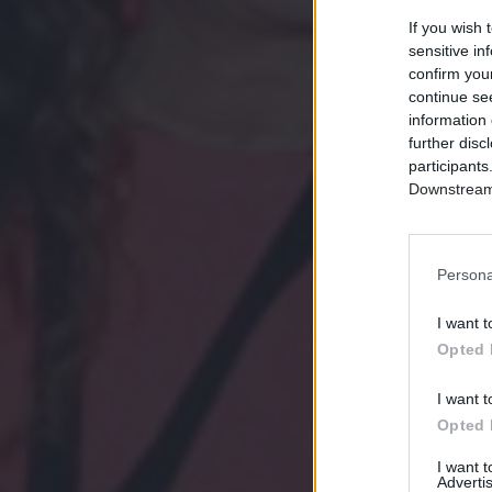
If you wish 
sensitive in
confirm you
continue se
information 
further disc
participants
Downstream 
Persona
I want t
Opted 
I want t
Opted 
I want 
Advertis