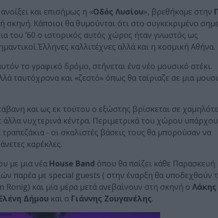
ανοίξει και επισήμως η «
Οδός Λυσίου
», βρεθήκαμε στην
ή σκηνή. Κάποιοι θα θυμούνται ότι στο συγκεκριμένο σημ
ια του ’60 ο ιστορικός αυτός χώρος ήταν γνωστός ως
μαντικοί Έλληνες καλλιτέχνες αλλά και η κοσμική Αθήνα.
αυτόν το γραφικό δρόμο, στήνεται ένα νέο μουσικό στέκι.
λλά ταυτόχρονα και «ζεστό» όπως θα ταίριαζε σε μια μουσ
τάβανη και ως εκ τούτου ο εξώστης βρίσκεται σε χαμηλότ
ε άλλα νυχτερινά κέντρα. Περιμετρικά του χώρου υπάρχο
τραπεζάκια - οι σκαλιστές βάσεις τους θα μπορούσαν να
άνετες καρέκλες.
ου με μια νέα
House
Band
όπου θα παίζει κάθε Παρασκευή
ών παρέα με special guests ( στην έναρξη θα υποδεχθούν 
n Ronig) και μία μέρα μετά ανεβαίνουν στη σκηνή ο
Λάκης
Ελένη Δήμου
και ο
Γιάννης Ζουγανέλης
.