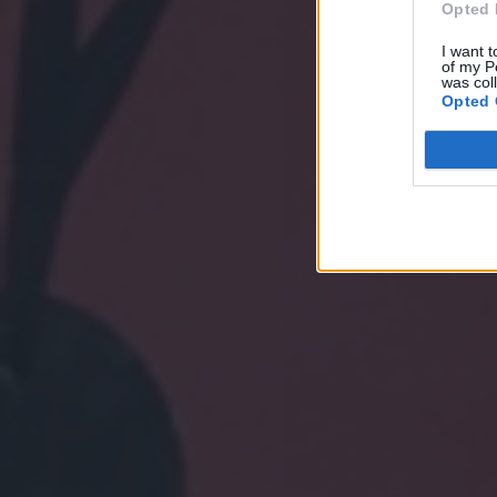
Opted 
I want t
of my P
was col
Opted 