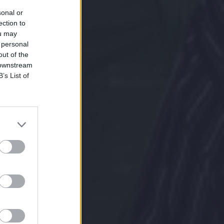
sonal or
ection to
ou may
 personal
out of the
 downstream
B’s List of