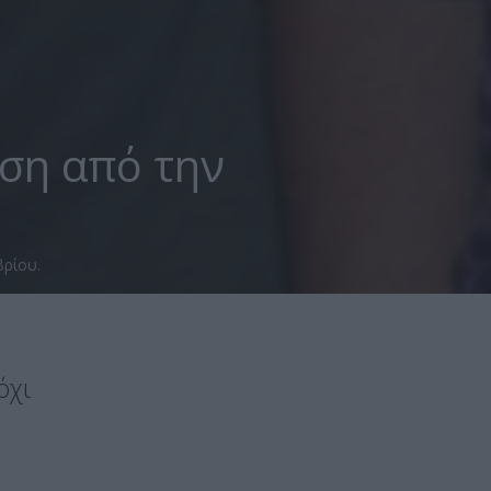
ύση από την
βρίου.
όχι