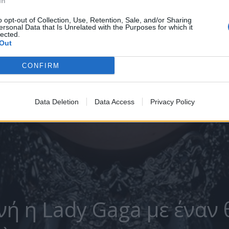
In
o opt-out of Collection, Use, Retention, Sale, and/or Sharing
ersonal Data that Is Unrelated with the Purposes for which it
lected.
Out
CONFIRM
Data Deletion
Data Access
Privacy Policy
νή η Lady Gaga με έναν