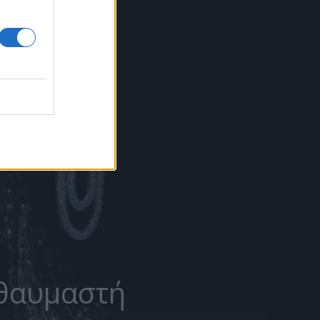
 θαυμαστή