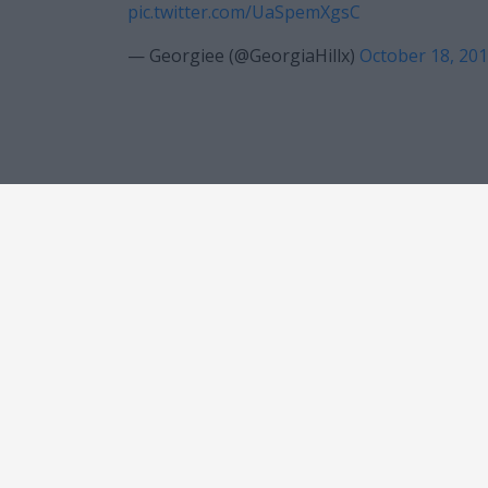
pic.twitter.com/UaSpemXgsC
— Georgiee (@GeorgiaHillx)
October 18, 20