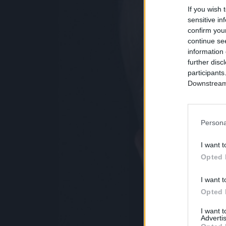
If you wish 
sensitive in
confirm you
continue se
information 
further disc
participants
Downstream 
Persona
I want t
Opted 
I want t
Opted 
I want 
Advertis