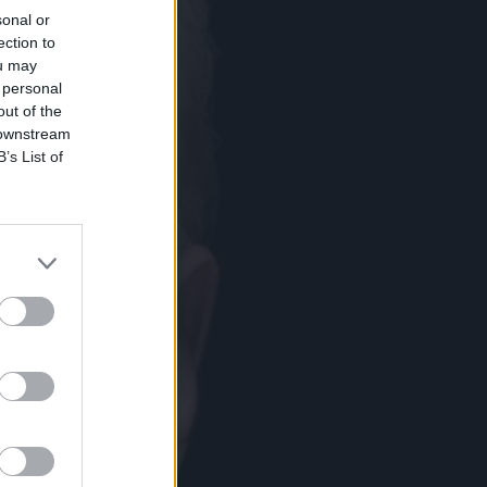
sonal or
ection to
ou may
 personal
out of the
 downstream
B’s List of