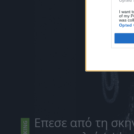
Opted 
I want t
of my P
was col
Opted 
Επεσε από τη σκη