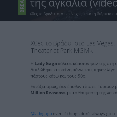
BREAKING
της αγκαλιά (video
Χθες το βράδυ, στο Las Vegas, κατά τη διάρκεια σ
Χθες το βράδυ, στο Las Vegas,
Theater at Park MGM».
Η
Lady Gaga
κάλεσε κάποιον φαν της στη σ
διπλώθηκε κι εκείνη πάνω του, πήγαν λίγο 
πάρτους κάτω και τους δύο.
Εντάξει όμως, δεν έπαθαν τίποτε. Γύρισαν 
Million Reasons»
με το θαυμαστή της να κά
@ladygaga
even if things don't always go to p