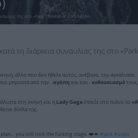
)
υναυλίας της στο «Park Theater at Park MGM».
 κατά τη διάρκεια συναυλίας της στο «Park
κηνή, άλλο που δεν ήθελε αυτός, ανέβηκε, την αγκάλιασε,
πιο μπροστά από την...
αγάπη
και τον...
ενθουσιασμό
τους
μάλιστα στη σκηνή και η
Lady Gaga
έπαιξε στο πιάνο το
«A
θεται δίπλα της.
lan.... you still rock the fucking stage. ❤️💋
#jack
#oops