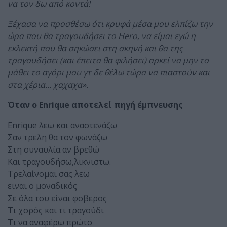
να τον δω από κοντά!
Ξέχασα να προσθέσω ότι κρυφά μέσα μου ελπίζω την
ώρα που θα τραγουδήσει το Hero, να είμαι εγώ η
εκλεκτή που θα σηκώσει στη σκηνή και θα της
τραγουδήσει (και έπειτα θα φιλήσει) αρκεί να μην το
μάθει το αγόρι μου γτ δε θέλω τώρα να πιαστούν και
στα χέρια... χαχαχα».
Όταν ο Enrique αποτελεί πηγή έμπνευσης
Enrique λεω και αναστενάζω
Σαν τρελη θα τον φωνάζω
Στη συναυλία αν βρεθώ
Και τραγουδήσω,λικνιστω.
Τρελαίνομαι σας λεω
ειναι ο μοναδικός
Σε όλα του είναι φοβερος
Τι χορός και τι τραγούδι
Τι να αναφέρω πρώτο