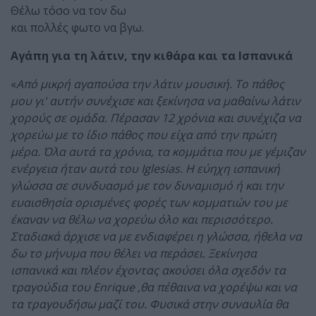
Θέλω τόσο να τον δω
και πολλές φωτο να βγω.
Αγάπη για τη λάτιν, την κιθάρα και τα Ισπανικά
«
Από μικρή αγαπούσα την λάτιν μουσική. Το πάθος
μου γι' αυτήν συνέχισε και ξεκίνησα να μαθαίνω λάτιν
χορούς σε ομάδα. Πέρασαν 12 χρόνια και συνέχιζα να
χορεύω με το ίδιο πάθος που είχα από την πρώτη
μέρα. Όλα αυτά τα χρόνια, τα κομμάτια που με γέμιζαν
ενέργεια ήταν αυτά του
I
glesias. Η εύηχη ισπανική
γλώσσα σε συνδυασμό με τον δυναμισμό ή και την
ευαισθησία ορισμένες φορές των κομματιών του με
έκαναν να θέλω να χορεύω όλο και περισσότερο.
Σταδιακά άρχισε να με ενδιαφέρει η γλώσσα, ήθελα να
δω το μήνυμα που θέλει να περάσει. Ξεκίνησα
ισπανικά και πλέον έχοντας ακούσει όλα σχεδόν τα
τραγούδια του Enrique ,θα πέθαινα να χορέψω και να
τα τραγουδήσω μαζί του. Φυσικά στην συναυλία θα