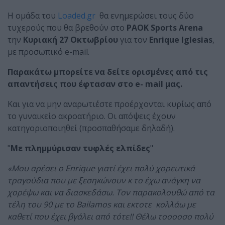
Η ομάδα του
Loaded.gr
θα ενημερώσει τους δύο
τυχερούς που θα βρεθούν στο
PAOK Sports Arena
την
Κυριακή 27 Οκτωβρίου
για τον
Enrique Iglesias
,
με προσωπικό e-mail.
Παρακάτω μπορείτε να δείτε ορισμένες από τις
απαντήσεις που έφτασαν στο e- mail μας.
Και για να μην αναρωτιέστε προέρχονται κυρίως από
το γυναικείο ακροατήριο. Οι απόψεις έχουν
κατηγοριοποιηθεί (προσπαθήσαμε δηλαδή).
"
Με πλημμύρισαν τυφλές ελπίδες
"
«Μου αρέσει ο Enrique γιατί έχει πολύ χορευτικά
τραγούδια που με ξεσηκώνουν κ το έχω ανάγκη να
χορέψω και να διασκεδάσω. Τον παρακολουθώ από τα
τέλη του 90 με το Bailamos και εκτοτε κολλάω με
καθετί που έχει βγάλει από τότε!! Θέλω τοοοοσο πολύ