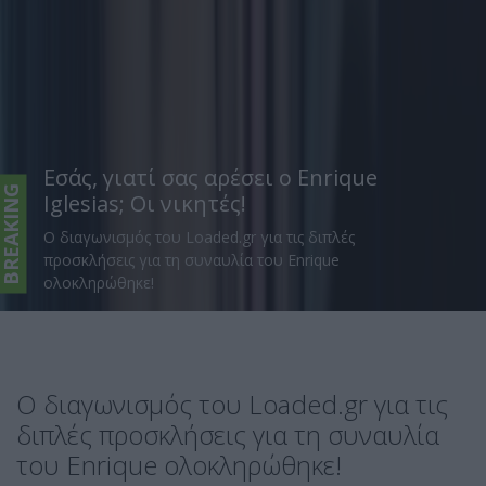
Εσάς, γιατί σας αρέσει ο Enrique
BREAKING
Iglesias; Οι νικητές!
Ο διαγωνισμός του Loaded.gr για τις διπλές
προσκλήσεις για τη συναυλία του Enrique
ολοκληρώθηκε!
Ο διαγωνισμός του Loaded.gr για τις
διπλές προσκλήσεις για τη συναυλία
του Enrique ολοκληρώθηκε!