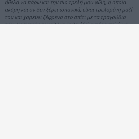
ήθελα να πάρω και την πιο τρελή μου φίλη, η οποία
ακόμη και αν δεν ξέρει ισπανικά, είναι τρελαμένη μαζί
του και χορεύει ξέφρενα στο σπίτι με τα τραγούδια
του. Γι' αυτούς τους λόγους θα ήθελα πάρα πολύ να
είμαι εγώ αυτή που θα κερδίσει την πρόσκληση
!»
«
Είμαι από Θεσσαλονίκη. Παρακολουθώ τον Enrique
Inglesias από τότε που βρίσκεται στο προσκήνιο της
μουσικής σκηνής..Μου αρέσει η ενέργειά του και είναι
άπαιχτος στην σκηνή, όπως αναφέρετε και σεις...Θα
ήθελα να κερδίσω την πρόσκληση καθώς για μένα η
τιμή είναι απαγορευτική, επειδή είμαι άνεργη αυτόν
τον καιρό..Θα ήθελα πάρα πολύ να παρακολουθήσω τη
συναυλία μαζί με μια φίλη μου με την οποία
μαθαίνουμε Ισπανικά
».
«
Ο Enrique Iglesias μου αρέσει γιατί είναι το τραγούδι
του "Hero" ήταν η αφορμή να ξεκινήσω μαθήματα
κιθάρας και ο Enrique ο μοναδικός καλλιτέχνης που
μου δίνει έμπνευση να γράφω τραγούδια
».