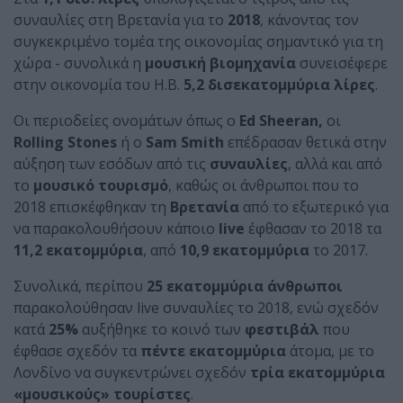
συναυλίες στη Βρετανία για το
2018
, κάνοντας τον
συγκεκριμένο τομέα της οικονομίας σημαντικό για τη
χώρα - συνολικά η
μουσική βιομηχανία
συνεισέφερε
στην οικονομία του Η.Β.
5,2 δισεκατομμύρια λίρες
.
Οι περιοδείες ονομάτων όπως ο
Ed Sheeran,
οι
Rolling Stones
ή ο
Sam Smith
επέδρασαν θετικά στην
αύξηση των εσόδων από τις
συναυλίες
, αλλά και από
το
μουσικό τουρισμό
, καθώς οι άνθρωποι που το
2018 επισκέφθηκαν τη
Βρετανία
από το εξωτερικό για
να παρακολουθήσουν κάποιο
live
έφθασαν το 2018 τα
11,2 εκατομμύρια
, από
10,9 εκατομμύρια
το 2017.
Συνολικά, περίπου
25 εκατομμύρια άνθρωποι
παρακολούθησαν live συναυλίες το 2018, ενώ σχεδόν
κατά
25%
αυξήθηκε το κοινό των
φεστιβάλ
που
έφθασε σχεδόν τα
πέντε εκατομμύρια
άτομα, με το
Λονδίνο να συγκεντρώνει σχεδόν
τρία εκατομμύρια
«μουσικούς» τουρίστες
.