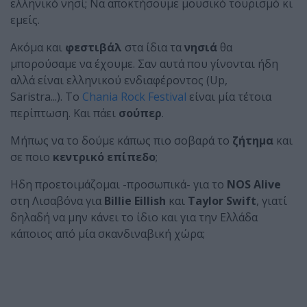
ελληνικό νησί; Να αποκτήσουμε μουσικό τουρισμό κι
εμείς.
Ακόμα και
φεστιβάλ
στα ίδια τα
νησιά
θα
μπορούσαμε να έχουμε. Σαν αυτά που γίνονται ήδη
αλλά είναι ελληνικού ενδιαφέροντος (Up,
Saristra...). Το
Chania Rock Festival
είναι μία τέτοια
περίπτωση. Και πάει
σούπερ
.
Μήπως να το δούμε κάπως πιο σοβαρά το
ζήτημα
και
σε ποιο
κεντρικό επίπεδο
;
Ηδη προετοιμάζομαι -προσωπικά- για το
NOS Alive
στη Λισαβόνα για
Billie Eillish
και
Taylor Swift
, γιατί
δηλαδή να μην κάνει το ίδιο και για την Ελλάδα
κάποιος από μία σκανδιναβική χώρα;