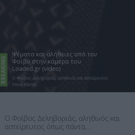
Ψέματα και αλήθειες από τον
BREAKING
Φοίβο στην κάμερα του
Loaded.gr (video)
Ο Φοίβος Δεληβοριάς, αληθινός και αστείρευτος
όπως πάντα...
Ο Φοίβος Δεληβοριάς, αληθινός και
αστείρευτος όπως πάντα...