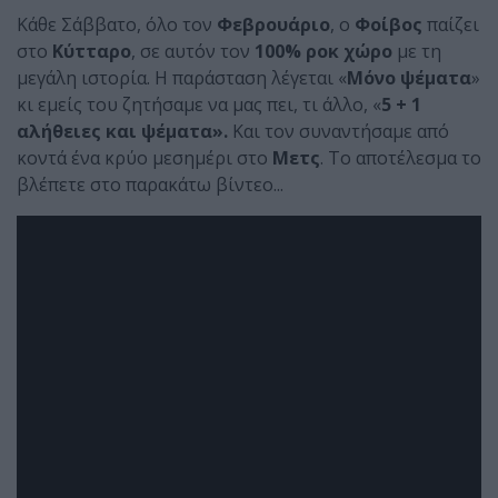
Κάθε Σάββατο, όλο τον
Φεβρουάριο
, ο
Φοίβος
παίζει
στο
Κύτταρο
, σε αυτόν τον
100% ροκ χώρο
με τη
μεγάλη ιστορία. Η παράσταση λέγεται «
Μόνο ψέματα
»
κι εμείς του ζητήσαμε να μας πει, τι άλλο, «
5 + 1
αλήθειες και ψέματα».
Και τον συναντήσαμε από
κοντά ένα κρύο μεσημέρι στο
Μετς
. Το αποτέλεσμα το
βλέπετε στο παρακάτω βίντεο...