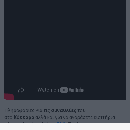
Πληροφορίες για τις
συναυλίες
του
στο
Κύτταρο
αλλά και για να αγοράσετε εισιτήρια
μέσα από το Loaded.gr,
ΕΔΩ
. Σπεύσατε γιατί η μία