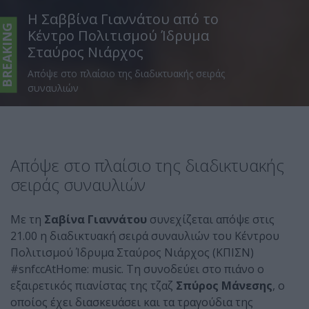
Η Σαββίνα Γιαννάτου από το
BREAKING
Κέντρο Πολιτισμού Ίδρυμα
Σταύρος Νιάρχος
Απόψε στο πλαίσιο της διαδικτυακής σειράς
συναυλιών
Απόψε στο πλαίσιο της διαδικτυακής
σειράς συναυλιών
Με τη
Σαβίνα Γιαννάτου
συνεχίζεται απόψε στις
21.00 η διαδικτυακή σειρά συναυλιών του Κέντρου
Πολιτισμού Ίδρυμα Σταύρος Νιάρχος (ΚΠΙΣΝ)
#snfccAtHome: music. Τη συνοδεύει στο πιάνο ο
εξαιρετικός πιανίστας της τζαζ
Σπύρος Μάνεσης
, ο
οποίος έχει διασκευάσει και τα τραγούδια της