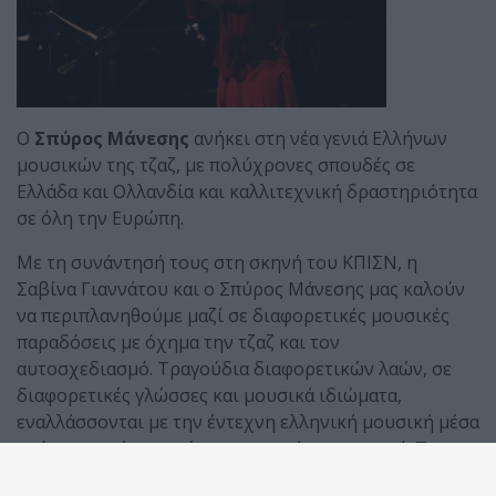
Ο
Σπύρος Μάνεσης
ανήκει στη νέα γενιά Ελλήνων
μουσικών της τζαζ, με πολύχρονες σπουδές σε
Ελλάδα και Ολλανδία και καλλιτεχνική δραστηριότητα
σε όλη την Ευρώπη.
Με τη συνάντησή τους στη σκηνή του ΚΠΙΣΝ, η
Σαβίνα Γιαννάτου και ο Σπύρος Μάνεσης μας καλούν
να περιπλανηθούμε μαζί σε διαφορετικές μουσικές
παραδόσεις με όχημα την τζαζ και τον
αυτοσχεδιασμό. Τραγούδια διαφορετικών λαών, σε
διαφορετικές γλώσσες και μουσικά ιδιώματα,
εναλλάσσονται με την έντεχνη ελληνική μουσική μέσα
από μια ενιαία προσέγγιση για πιάνο και φωνή. Το
ελληνόφωνο τραγούδι της Κάτω Ιταλίας συνυπάρχει