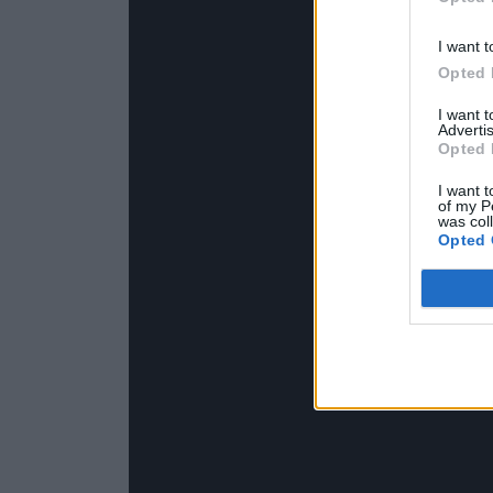
I want t
Opted 
I want 
Advertis
Opted 
I want t
of my P
was col
Opted 