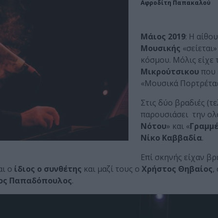
Αφροδίτη Παπακαλού
Μάιος 2019
: Η αίθ
Μουσικής
«σείεται»
κόσμου. Μόλις είχε 
Μικρούτσικου
που 
«Μουσικά Πορτρέτα»
Στις δύο βραδιές (τ
παρουσιάσει την ολ
Νότου
» και «
Γραμμέ
Νίκο Καββαδία
.
Επί σκηνής είχαν βρε
ι ο
ίδιος ο συνθέτης
και μαζί τους ο
Χρήστος Θηβαίος
,
ος Παπαδόπουλος
.