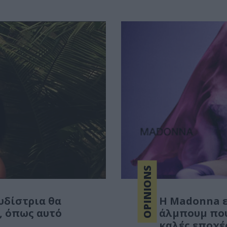
OPINIONS
υδίστρια θα
Η Madonna ε
, όπως αυτό
άλμπουμ που 
καλές εποχέ