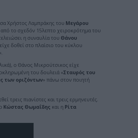
ουσα Χρήστος Λαμπράκης του
Μεγάρου
 από το σχεδόν 15λεπτο χειροκρότημα του
τελειώσει η συναυλία του
Θάνου
είχε δοθεί στο πλαίσιο του κύκλου
.
ελικά), ο Θάνος Μικρούτσικος είχε
οκληρωμένη του δουλειά «
Σταυρός του
ς των οριζόντων
» πάνω στον ποιητή
θεί τρεις πιανίστες και τρεις ερμηνευτές.
 ο
Κώστας Θωμαΐδης
και η
Ρίτα