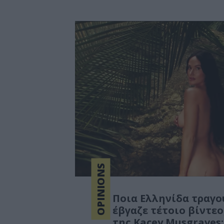
OPINIONS
Ποια Ελληνίδα τραγο
έβγαζε τέτοιο βίντεο
της Kacey Musgraves;