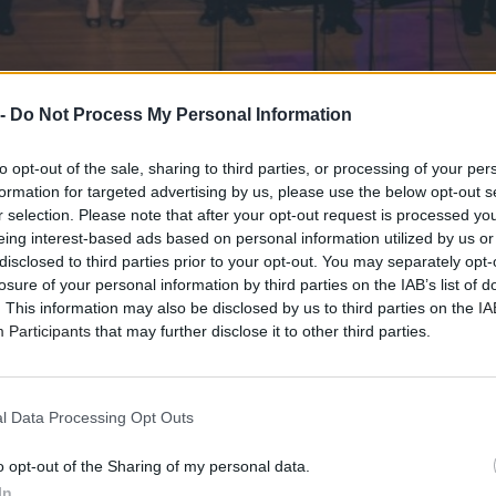
 -
Do Not Process My Personal Information
 τη μνήμη μας ζεστή και να θυμόμαστε για πάντα εκείνες τ
to opt-out of the sale, sharing to third parties, or processing of your per
formation for targeted advertising by us, please use the below opt-out s
ίου συμπληρώνεται ένας χρόνος από το θάνατο του Θάνου
r selection. Please note that after your opt-out request is processed y
πάνω στο φτερό του καρχαρία
», που περιέχει την ηχο
eing interest-based ads based on personal information utilized by us or
disclosed to third parties prior to your opt-out. You may separately opt-
losure of your personal information by third parties on the IAB’s list of
πιμελήθηκε ο Θάνος Μικρούτσικος και όπως σημειώνουν οι
. This information may also be disclosed by us to third parties on the
IA
 επέτρεπε η υγεία του και κατάφερε και ολοκλήρωσε το υλι
Participants
that may further disclose it to other third parties.
να αποχαιρετήσει το κοινό του
».
νω στο φτερό του καρχαρία» έχει «ανοίξει» και μπορείτε 
l Data Processing Opt Outs
 έντονη η απουσία του Θάνου Μικρούτσικου, χρειαζόμαστε
o opt-out of the Sharing of my personal data.
In