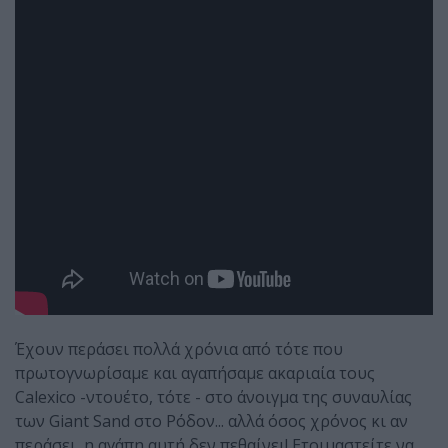
Έχουν περάσει πολλά χρόνια από τότε που
πρωτογνωρίσαμε και αγαπήσαμε ακαριαία τους
Calexico -ντουέτο, τότε - στο άνοιγμα της συναυλίας
των Giant Sand στο Ρόδον... αλλά όσος χρόνος κι αν
περάσει, η αγάπη αυτή δεν πεθαίνει! Ετοιμαστείτε να