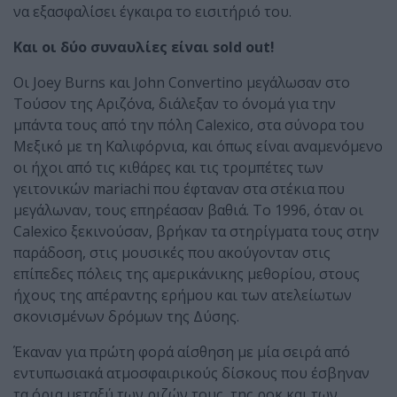
να εξασφαλίσει έγκαιρα το εισιτήριό του.
Και οι δύο συναυλίες είναι sold out!
Οι Joey Burns και John Convertino μεγάλωσαν στο
Τούσον της Αριζόνα, διάλεξαν το όνομά για την
μπάντα τους από την πόλη Calexico, στα σύνορα του
Μεξικό με τη Καλιφόρνια, και όπως είναι αναμενόμενο
οι ήχοι από τις κιθάρες και τις τρομπέτες των
γειτονικών mariachi που έφταναν στα στέκια που
μεγάλωναν, τους επηρέασαν βαθιά. Το 1996, όταν οι
Calexico ξεκινούσαν, βρήκαν τα στηρίγματα τους στην
παράδοση, στις μουσικές που ακούγονταν στις
επίπεδες πόλεις της αμερικάνικης μεθορίου, στους
ήχους της απέραντης ερήμου και των ατελείωτων
σκονισμένων δρόμων της Δύσης.
Έκαναν για πρώτη φορά αίσθηση με μία σειρά από
εντυπωσιακά ατμοσφαιρικούς δίσκους που έσβηναν
τα όρια μεταξύ των ριζών τους, της ροκ και των