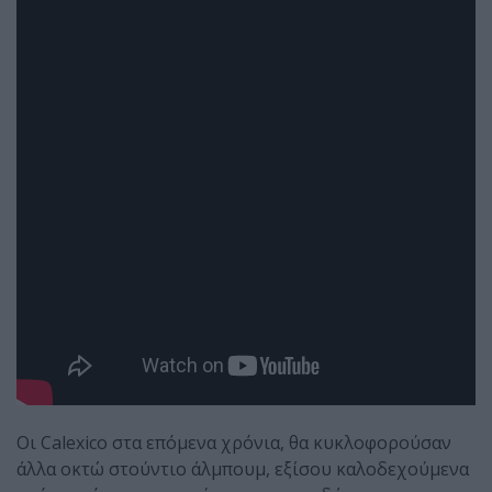
Οι Calexico στα επόμενα χρόνια, θα κυκλοφορούσαν
άλλα οκτώ στούντιο άλμπουμ, εξίσου καλοδεχούμενα