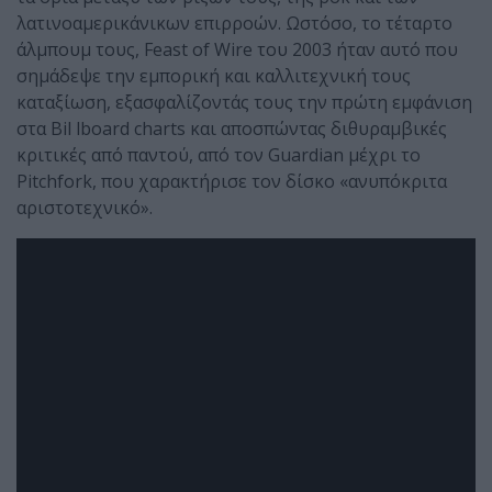
λατινοαμερικάνικων επιρροών. Ωστόσο, το τέταρτο
άλμπουμ τους, Feast of Wire του 2003 ήταν αυτό που
σημάδεψε την εμπορική και καλλιτεχνική τους
καταξίωση, εξασφαλίζοντάς τους την πρώτη εμφάνιση
στα Bil lboard charts και αποσπώντας διθυραμβικές
κριτικές από παντού, από τον Guardian μέχρι το
Pitchfork, που χαρακτήρισε τον δίσκο «ανυπόκριτα
αριστοτεχνικό».