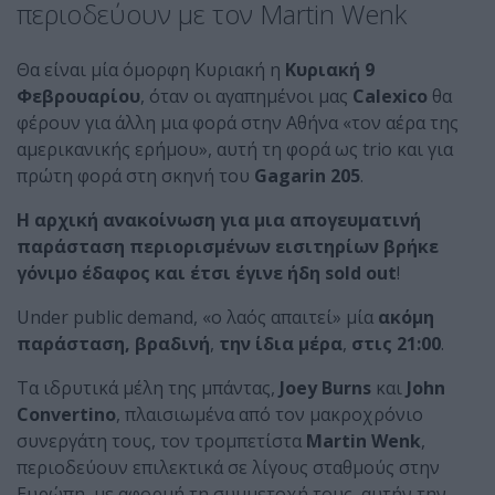
περιοδεύουν με τον Martin Wenk
Θα είναι μία όμορφη Κυριακή η
Κυριακή 9
Φεβρουαρίου
, όταν οι αγαπημένοι μας
Calexico
θα
φέρουν για άλλη μια φορά στην Αθήνα «τον αέρα της
αμερικανικής ερήμου», αυτή τη φορά ως trio και για
πρώτη φορά στη σκηνή του
Gagarin 205
.
Η αρχική ανακοίνωση για μια απογευματινή
παράσταση περιορισμένων εισιτηρίων βρήκε
γόνιμο έδαφος και έτσι έγινε ήδη sold out
!
Under public demand, «ο λαός απαιτεί» μία
ακόμη
παράσταση, βραδινή
,
την ίδια μέρα
,
στις 21:00
.
Τα ιδρυτικά μέλη της μπάντας,
Joey Burns
και
John
Convertino
, πλαισιωμένα από τον μακροχρόνιο
συνεργάτη τους, τον τρομπετίστα
Martin Wenk
,
περιοδεύουν επιλεκτικά σε λίγους σταθμούς στην
Ευρώπη, με αφορμή τη συμμετοχή τους, αυτήν την