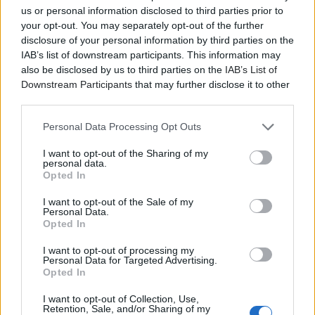
us or personal information disclosed to third parties prior to
your opt-out. You may separately opt-out of the further
disclosure of your personal information by third parties on the
IAB’s list of downstream participants. This information may
also be disclosed by us to third parties on the
IAB’s List of
Η
Washington Post
χαρακτηρίζει τις ζωντανές τους
Downstream Participants
that may further disclose it to other
third parties.
εμφανίσεις «σχεδόν αλάνθαστες», ενώ η Chicago
Tribune εξάρει τη «ζωηρή» τους ενέργεια και την
Personal Data Processing Opt Outs
«καθηλωτική τους αφοσίωση» και το WNYC
εντυπωσιάζεται από την ικανότητά τους να
I want to opt-out of the Sharing of my
personal data.
«βρυχώνται σαν τους Sonic Youth [και] να ψιθυρίζουν
Opted In
σαν τον Elliott Smith» πάνω στη σκηνή.
I want to opt-out of the Sale of my
Personal Data.
Στην πορεία τους, οι Calexico, έγιναν περιζήτητοι
Opted In
συνεργάτες τόσο στο στούντιο όσο και στη σκηνή, με
το χαμαιλεοντικό τους χάρισμα να μεταμορφώνονται
I want to opt-out of processing my
Personal Data for Targeted Advertising.
και να αλλάζουν ηχητικά πρόσωπα. Εκτός από δύο
Opted In
εξαιρετικά επιτυχημένα άλμπουμ σε συνεργασία με
τον σταθερό συνοδοιπόρο τους, Iron & Wine (με το
I want to opt-out of Collection, Use,
Retention, Sale, and/or Sharing of my