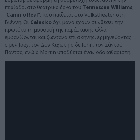
περίοδο, στο θεατρικό έργο του
Tennessee Williams
,
"
Camino Real
", που παίζεται στο Volkstheater στη
Βιέννη. Οι
Calexico
όχι μόνο έχουν συνθέσει την
πρωτότυπη μουσική της παράστασης αλλά
εμφανίζονται και ζωντανά επί σκηνής, ερμηνεύοντας
ο μεν Joey, τον Δον Κιχώτη ο δε John, τον Σάντσο
Πάντσα, ενώ ο Martin υποδύεται έναν οδοκαθαριστή.