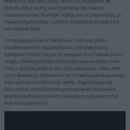
από κοινό και κριτικούς, που τους οδήγησαν σε
σκηνές όπως αυτές των Coachella, Bonnaroo,
Glastonbury και Roskilde, καθώς και σε περιοδείες με
συγκροτήματα όπως οι Wilco, Pavement, Arcade Fire
και Andrew Bird.
Το περίφημο δίκτυο NPR (των 1.000 και πλέον
συνασπισμένων, αμερικάνικων ραδιοφωνικών
σταθμών) πλέκει συχνά το εγκώμιο των Calexio για το
«ευρύ, ιδιαίτερα πλατύ πολυπολιτισμικό indie rock»
τους – για μία μπάντα, που έχει αφιερώσει πάνω από
τρεις δεκαετίες εξερευνώντας τα σκονισμένα μουσικά
σύνορα της νοτιοδυτικής ακτής, δημιουργώντας
ξεχωριστά, μοναδικά κινηματογραφικά τραγούδια,
γεμάτα μυστήριο όσο και τα άνυδρα, ερημικά τοπία
που τους εμπνέουν.