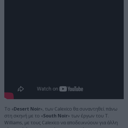
Το «
Desert Noir
», των Calexico θα συναντηθεί πάνω
στη σκηνή με το «
South Noir
» των έργων του T.
Williams, με τους Calexico να αποδεικνύουν για άλλη