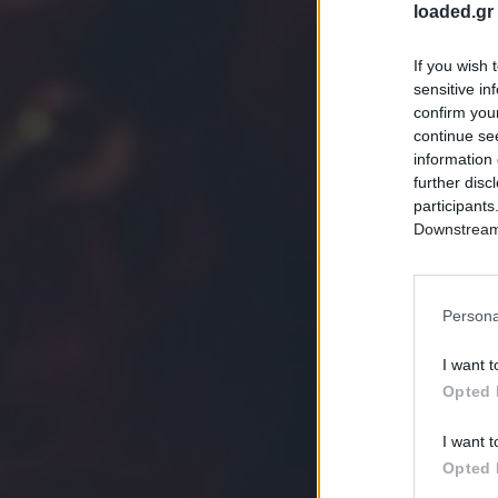
loaded.gr
If you wish 
sensitive in
confirm you
continue se
information 
further disc
participants
Downstream 
Persona
I want t
Opted 
I want t
Opted 