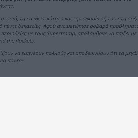
άντας.
ζεστασιά, την ανθεκτικότητα και την αφοσίωσή του στη σύζ
πό πέντε δεκαετίες. Αφού αντιμετώπισε σοβαρά προβλήματ
ς περιοδείες με τους Supertramp, απολάμβανε να παίζει με
nd the Rockets.
χίζουν να εμπνέουν πολλούς και αποδεικνύουν ότι τα μεγά
για πάντα
».