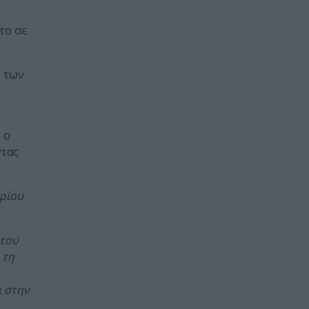
το σε
ς των
 ο
ντας
βρίου
 του
 τη
ι στην