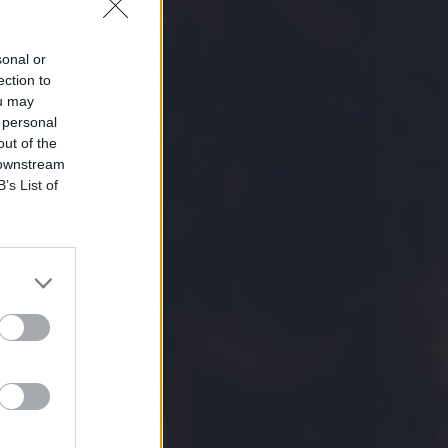
sonal or
ection to
ou may
 personal
out of the
 downstream
B’s List of