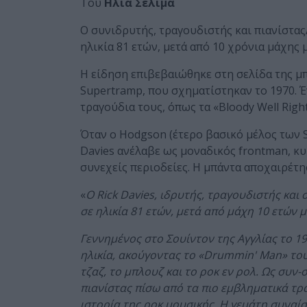
Του
Ηλία Σελιμά
Ο συνιδρυτής, τραγουδιστής και πιανίστα
ηλικία 81 ετών, μετά από 10 χρόνια μάχης
Η είδηση επιβεβαιώθηκε στη σελίδα της μ
Supertramp, που σχηματίστηκαν το 1970. 
τραγούδια τους, όπως τα «Bloody Well Right
Όταν ο Hodgson (έτερο βασικό μέλος των 
Davies ανέλαβε ως μοναδικός frontman, 
συνεχείς περιοδείες. Η μπάντα αποχαιρέτη
«
Ο Rick Davies, ιδρυτής, τραγουδιστής κα
σε ηλικία 81 ετών, μετά από μάχη 10 ετών
Γεννημένος στο Σουίντον της Αγγλίας το 19
ηλικία, ακούγοντας το «Drummin' Man» του 
τζαζ, το μπλουζ και το ροκ εν ρολ. Ως συν
πιανίστας πίσω από τα πιο εμβληματικά τ
ιστορία της ροκ μουσικής. Η γεμάτη συναί