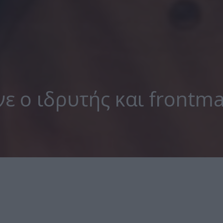
νε ο ιδρυτής και frontm