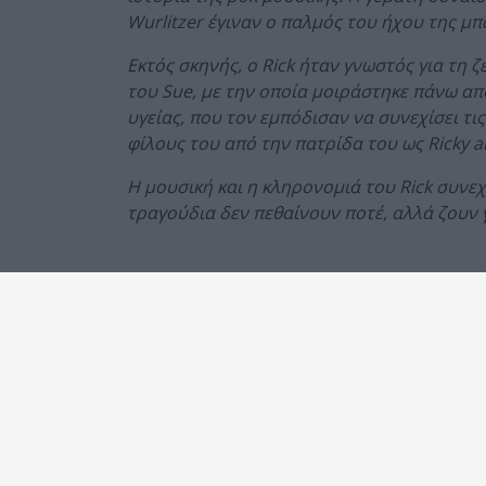
Wurlitzer έγιναν ο παλμός του ήχου της μπ
Εκτός σκηνής, ο Rick ήταν γνωστός για τη 
του Sue, με την οποία μοιράστηκε πάνω α
υγείας, που τον εμπόδισαν να συνεχίσει τι
φίλους του από την πατρίδα του ως Ricky a
Η μουσική και η κληρονομιά του Rick συνε
τραγούδια δεν πεθαίνουν ποτέ, αλλά ζουν 