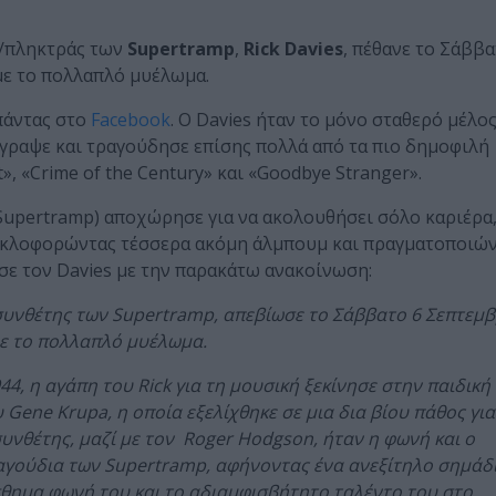
ς/πληκτράς των
Supertramp
,
Rick Davies
, πέθανε το Σάββα
 με το πολλαπλό μυέλωμα.
πάντας στο
Facebook
. Ο Davies ήταν το μόνο σταθερό μέλο
Έγραψε και τραγούδησε επίσης πολλά από τα πιο δημοφιλή
», «Crime of the Century» και «Goodbye Stranger».
Supertramp) αποχώρησε για να ακολουθήσει σόλο καριέρα,
κυκλοφορώντας τέσσερα ακόμη άλμπουμ και πραγματοποιώ
σε τον Davies με την παρακάτω ανακοίνωση:
ι συνθέτης των Supertramp, απεβίωσε το Σάββατο 6 Σεπτεμ
 με το πολλαπλό μυέλωμα.
44, η αγάπη του Rick για τη μουσική ξεκίνησε στην παιδική
Gene Krupa, η οποία εξελίχθηκε σε μια δια βίου πάθος για
-συνθέτης, μαζί με τον Roger Hodgson, ήταν η φωνή και ο
ραγούδια των Supertramp, αφήνοντας ένα ανεξίτηλο σημάδ
σθημα φωνή του και το αδιαμφισβήτητο ταλέντο του στο