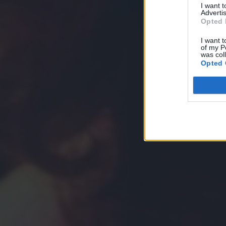
I want 
Advertis
Opted 
I want t
of my P
was col
Opted 