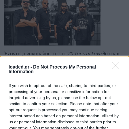
Έχοντας ανακοινώσει ότι το
20 Tons of Love
θα είναι
το τελευταίο άλμπουμ τους όπως και τα live για την
προώθησή του μέχρι το φθινόπωρο του 2026, οι
Mr.
loaded.gr -
Do Not Process My Personal
Information
Highway Band
υπόσχονται μια
καλλιτεχνική
εμπειρία
που θα μείνει
αξέχαστη
στους φίλους
If you wish to opt-out of the sale, sharing to third parties, or
τους.
processing of your personal or sensitive information for
targeted advertising by us, please use the below opt-out
Η αρχή γίνεται το
Σάββατο 18 Οκτωβρίου
στο
section to confirm your selection. Please note that after your
Πειραιώς Academy
, σε ένα set που θα περιλαμβάνει
opt-out request is processed you may continue seeing
ολόκληρο το
20 Tons of Love
, αλλά και μια
αναδρομή
interest-based ads based on personal information utilized by
στις καλύτερες στιγμές
της δισκογραφίας τους.
us or personal information disclosed to third parties prior to
your opt-out. You may separately opt-out of the further