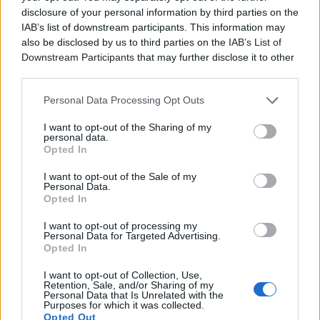
disclosure of your personal information by third parties on the
IAB’s list of downstream participants. This information may
also be disclosed by us to third parties on the
IAB’s List of
Downstream Participants
that may further disclose it to other
third parties.
Personal Data Processing Opt Outs
I want to opt-out of the Sharing of my
personal data.
Opted In
I want to opt-out of the Sale of my
Personal Data.
Opted In
Τα εισιτήρια κοστίζουν
12€
(προπώληση)
,
15€
I want to opt-out of processing my
(ταμείο)
.
Personal Data for Targeted Advertising.
Opted In
Εισιτήρια προπωλούνται μέσω του
ComeTogether.Live
και στα καταστήματα
Syd
I want to opt-out of Collection, Use,
Retention, Sale, and/or Sharing of my
Records
(Πρωτογένους 13, Ψυρρή)
,
Ίντριγκα
Personal Data that Is Unrelated with the
Purposes for which it was collected.
(Δερβενίων 60, Εξάρχεια)
.
Opted Out