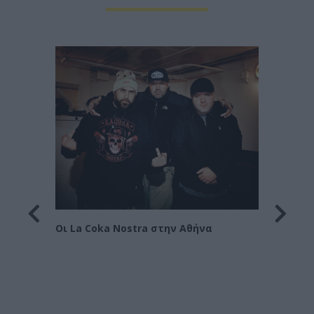
Οι Le 
Στράτ
Οι La Coka Nostra στην Αθήνα