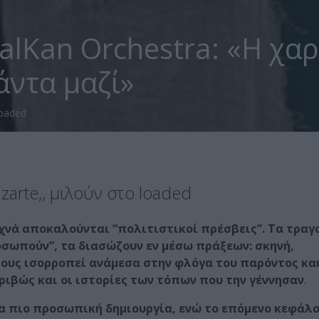
alKan Orchestra: «Η χαρ
άντα μαζί»
loaded
zarte,, μιλούν στο loaded
υχνά αποκαλούνται “πολιτιστικοί πρέσβεις”. Τα τραγ
οσωπούν”, τα διασώζουν εν μέσω πράξεων: σκηνή,
 τους ισορροπεί ανάμεσα στην φλόγα του παρόντος κα
ιβώς και οι ιστορίες των τόπων που την γέννησαν
.
α πιο προσωπική δημιουργία, ενώ το επόμενο κεφάλ