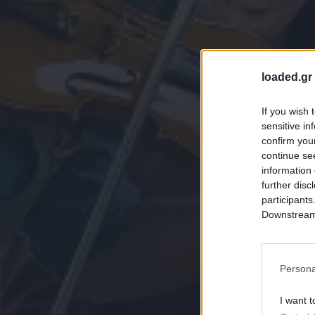
loaded.gr
If you wish 
sensitive in
confirm you
continue se
information 
further disc
participants
Downstream 
Persona
I want t