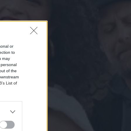
sonal or
ection to
ou may
 personal
out of the
 downstream
B’s List of