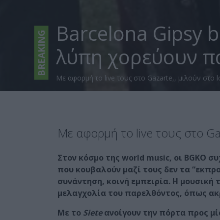
Barcelona Gipsy b
BREAKING
λύπη χορεύουν π
Με αφορμή το live τους στο Gazarte,, μιλούν στο 
Με αφορμή το live τους στο Ga
Στον κόσμο της world music, οι BGKO σ
που κουβαλούν μαζί τους δεν τα “εκπρ
συνάντηση, κοινή εμπειρία. Η μουσική
μελαγχολία του παρελθόντος, όπως ακρ
Με το
Siete
ανοίγουν την πόρτα προς μί