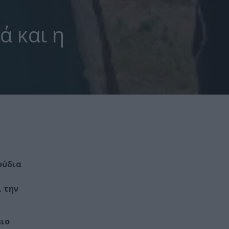
ά και η
ούδια
ι την
αιο