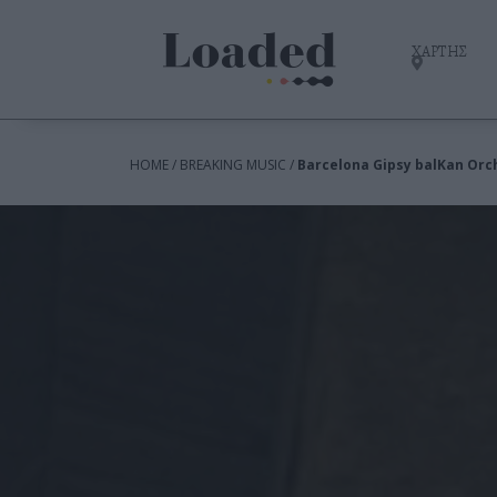
ΧΑΡΤΗΣ
HOME / BREAKING MUSIC /
Barcelona Gipsy balKan Orc