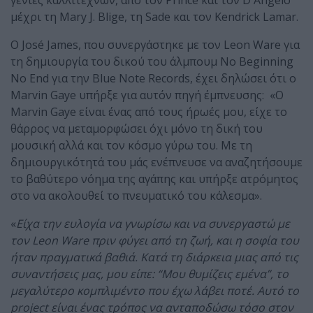
γενιές καλλιτεχνών, από τον Prince και τον D'Angelo
μέχρι τη Mary J. Blige, τη Sade και τον Kendrick Lamar.
Ο José James, που συνεργάστηκε με τον Leon Ware για
τη δημιουργία του δικού του άλμπουμ No Beginning
No End για την Blue Note Records, έχει δηλώσει ότι ο
Marvin Gaye υπήρξε για αυτόν πηγή έμπνευσης: «Ο
Marvin Gaye είναι ένας από τους ήρωές μου, είχε το
θάρρος να μεταμορφώσει όχι μόνο τη δική του
μουσική αλλά και τον κόσμο γύρω του. Με τη
δημιουργικότητά του μάς ενέπνευσε να αναζητήσουμε
το βαθύτερο νόημα της αγάπης και υπήρξε ατρόμητος
στο να ακολουθεί το πνευματικό του κάλεσμα».
«
Είχα την ευλογία να γνωρίσω και να συνεργαστώ με
τον Leon Ware πριν φύγει από τη ζωή, και η σοφία του
ήταν πραγματικά βαθιά. Κατά τη διάρκεια μιας από τις
συναντήσεις μας, μου είπε: “Μου θυμίζεις εμένα”, το
μεγαλύτερο κομπλιμέντο που έχω λάβει ποτέ. Αυτό το
project είναι ένας τρόπος να ανταποδώσω τόσο στον