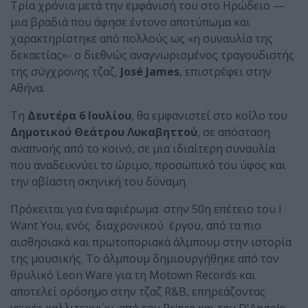
Τρία χρόνια μετά την εμφάνισή του στο Ηρώδειο —
μια βραδιά που άφησε έντονο αποτύπωμα και
χαρακτηρίστηκε από πολλούς ως «η συναυλία της
δεκαετίας»- ο διεθνώς αναγνωρισμένος τραγουδιστής
της σύγχρονης τζαζ,
José James
, επιστρέφει στην
Αθήνα.
Τη
Δευτέρα 6 Ιουλίου
, θα εμφανιστεί στο κοίλο του
Δημοτικού Θεάτρου Λυκαβηττού
, σε απόσταση
αναπνοής από το κοινό, σε μια ιδιαίτερη συναυλία
που αναδεικνύει το ώριμο, προσωπικό του ύφος και
την αβίαστη σκηνική του δύναμη.
Πρόκειται για ένα αφιέρωμα στην 50η επέτειο του I
Want You, ενός διαχρονικού έργου, από τα πιο
αισθησιακά και πρωτοποριακά άλμπουμ στην ιστορία
της μουσικής. Το άλμπουμ δημιουργήθηκε από τον
θρυλικό Leon Ware για τη Motown Records και
αποτελεί ορόσημο στην τζαζ R&B, επηρεάζοντας