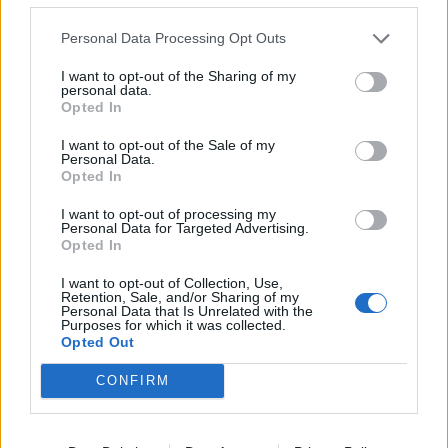
Πρόκειται για κάτι περισσότερο από μια συναυλία—
Personal Data Processing Opt Outs
είναι μια γιορτή για την αγάπη, τη δημιουργικότητα
και τη διαχρονική κληρονομιά του Marvin Gaye και
I want to opt-out of the Sharing of my
personal data.
του I Want You.
Opted In
I want to opt-out of the Sale of my
Personal Data.
Opted In
I want to opt-out of processing my
Personal Data for Targeted Advertising.
Opted In
I want to opt-out of Collection, Use,
Retention, Sale, and/or Sharing of my
Personal Data that Is Unrelated with the
Purposes for which it was collected.
Opted Out
CONFIRM