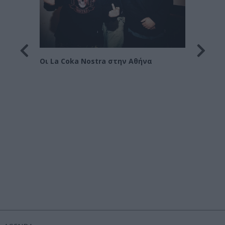
Οι Le 
Στράτ
Οι La Coka Nostra στην Αθήνα
όρα