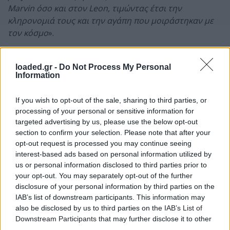
Marvin όσο και στον Leon, τιμώντας έτσι την
κληρονομιά τους και την αγάπη που μοιράστηκαν με
τον κόσμο
».
Για να ζωντανέψει το I Want You στη σκηνή, ο José
James συνεργάζεται με τη μοναδική China Moses
loaded.gr -
Do Not Process My Personal
Information
αλλά και μια world-class μπάντα που περιλαμβάνει τον
κιθαρίστα Marcus Machado, τον μπασίστα David
If you wish to opt-out of the sale, sharing to third parties, or
Ginyard και τον ντράμερ Jharis Yokley. Το project θα
processing of your personal or sensitive information for
παρουσιαστεί ως μια πιο προσωπική, ιδιαίτερη
targeted advertising by us, please use the below opt-out
παράσταση με αυτό το πενταμελές σχήμα.
section to confirm your selection. Please note that after your
opt-out request is processed you may continue seeing
Η ατμοσφαιρική αυτή μοναδική συναυλία, που θα
interest-based ads based on personal information utilized by
διεξαχθεί στο κοίλο του Λυκαβηττού, σε απόσταση
us or personal information disclosed to third parties prior to
αναπνοής από το κοινό, θα ξεκινήσει με μια πλήρη
your opt-out. You may separately opt-out of the further
εκτέλεση του I Want You. Στη συνέχεια οι καλλιτέχνες
disclosure of your personal information by third parties on the
θα παρουσιάσουν κομμάτια από τη δική τους δουλειά,
IAB’s list of downstream participants. This information may
also be disclosed by us to third parties on the
IAB’s List of
αναδεικνύοντας τη διαρκή επιρροή του Marvin Gaye
Downstream Participants
that may further disclose it to other
στο έργο τους.
third parties.