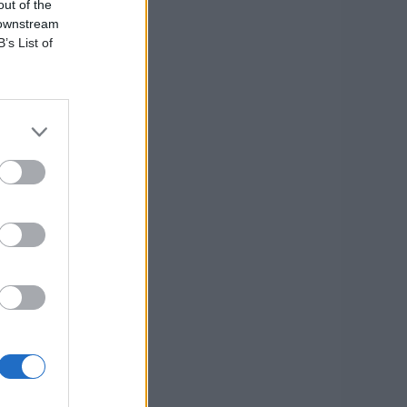
out of the
.
 downstream
B’s List of
 Φώτη
ά
α
και το