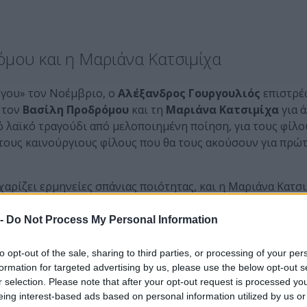
μου και η Μαριάνα Κατσιμίχα
όγου» τον Νοέμβριο, ο
Αλέξανδρος Γουργουλιός
επιστρέ
 τον
Βασίλη Προδρόμου
και τη
Μαριάνα Κατσιμίχα
για 
ιό λαϊκό τραγούδι από μελοποιημένη ποίηση, για τους φίλο
 τους καινούργιους φίλους που θα τους ακούσουν για πρώ
ρίζει ερμηνείες σπάνιας ποιότητας, και η Μαριάνα Κατσι
δείχθηκε ως εξαιρετική ερμηνεύτρια, συνδυάζουν τις φων
υνθέτη και, βαδίζοντας προς το παρελθόν της ελληνικής
 -
Do Not Process My Personal Information
ως τα πρώτα τραγούδια του Μίκη Θεοδωράκη: από τα τραγο
λη Αναγνωστάκη («οι στίχοι αυτοί μπορεί και να είναι οι
to opt-out of the sale, sharing to third parties, or processing of your per
αρέλλα («δεν είναι νωρίς, δεν είναι ούτ’ αργά, άναψε μια 
formation for targeted advertising by us, please use the below opt-out s
r selection. Please note that after your opt-out request is processed y
ους θεούς («άνεμοι φύσηξαν ξανά, δαιμονισμένοι»), μέχρι 
eing interest-based ads based on personal information utilized by us or
έλλον θα φέρει, Άννα μην κλαίς, εμένα δε με βάζουν στο χέ