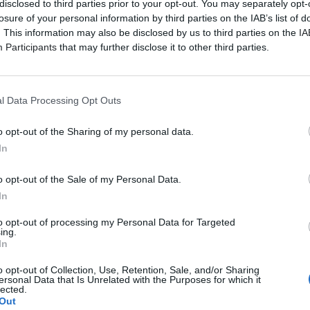
disclosed to third parties prior to your opt-out. You may separately opt-
 προχωρούσα μέσα στη νύχτα, χωρίς να γνωρίζω κανέναν»)
losure of your personal information by third parties on the IAB’s list of
. This information may also be disclosed by us to third parties on the
IA
γουδιστών, το δυναμικό και πολυδιάστατο μπουζούκι του
Participants
that may further disclose it to other third parties.
ωπαϊκής μουσικής (πιάνο, κοντραμπάσο) και τα επιβλητικ
σιάζει μια σύγχρονη προσέγγιση στα έργα του Μίκη, του
αι άλλων, δίνοντας νέα πνοή σε διαχρονικά και αγαπημέν
l Data Processing Opt Outs
επιχειρεί να κάνει μια ολοκληρωμένη πρόταση για το παρόν 
o opt-out of the Sharing of my personal data.
In
o opt-out of the Sale of my Personal Data.
In
to opt-out of processing my Personal Data for Targeted
ing.
In
o opt-out of Collection, Use, Retention, Sale, and/or Sharing
ersonal Data that Is Unrelated with the Purposes for which it
lected.
Out