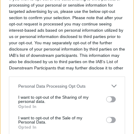
κυκλοφορία κάθε νέου τους δίσκου.
processing of your personal or sensitive information for
targeted advertising by us, please use the below opt-out
Μετά τα “Introduction, Presence” (2020) και “A Way
section to confirm your selection. Please note that after your
opt-out request is processed you may continue seeing
Forward” (2021), δύο δίσκους που αποτέλεσαν για
interest-based ads based on personal information utilized by
πολλούς ιδανικό soundtrack της πανδημίας, το
us or personal information disclosed to third parties prior to
πολυβραβευμένο “Strange Disciple” (δίσκος της
your opt-out. You may separately opt-out of the further
χρονιάς για τo Rough Trade) γνώρισε καθολική
disclosure of your personal information by third parties on the
αποδοχή και τους χάρισε θέση σε φεστιβάλ όπως το
IAB’s list of downstream participants. This information may
Primavera Sound και το Pitchfork Festival, ενώ οι
also be disclosed by us to third parties on the
IAB’s List of
περιοδείες τους γεμίζουν ολοένα και μεγαλύτερους
Downstream Participants
that may further disclose it to other
third parties.
χώρους.
Personal Data Processing Opt Outs
Στο πρόσφατο “Dance Called Memory” (2025), σε
παραγωγή Nick Millhiser (LCD Soundsystem, Holy
I want to opt-out of the Sharing of my
Ghost!), το συγκρότημα διευρύνει τον ήχο του και
personal data.
Opted In
πλέον αναδεικνύεται ως το next-big thing της
ανεξάρτητης σκηνής.
I want to opt-out of the Sale of my
Personal Data.
Opted In