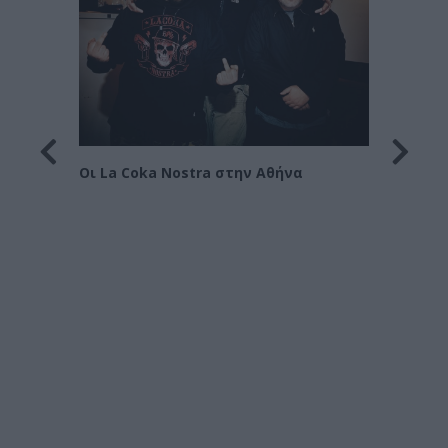
Οι Le 
Στράτ
Οι La Coka Nostra στην Αθήνα
όρα