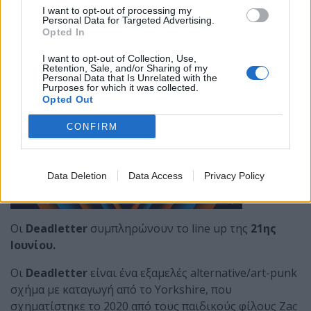
I want to opt-out of processing my
Personal Data for Targeted Advertising.
Opted In
I want to opt-out of Collection, Use,
Retention, Sale, and/or Sharing of my
Personal Data that Is Unrelated with the
Purposes for which it was collected.
Opted Out
CONFIRM
Data Deletion
Data Access
Privacy Policy
Οι
Deadletter
συμπληρώνουν το line up της
21ης
Ιουνίου.
Οι
Deadletter
είναι ένα εξαμελές alternative/art-punk
σχήμα με καταγωγή από το Yorkshire, που
σχηματίστηκε το 2020 από τους παιδικούς φίλους Zac