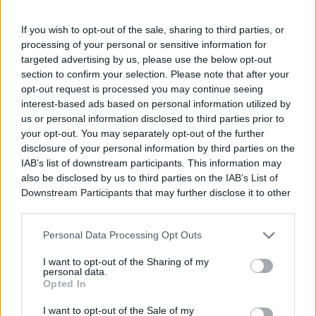
θα γίνουμε όλοι αφηγητές, σαμάνοι, φίλοι κολλητοί,
συνταξιδιώτες κι εραστές.
If you wish to opt-out of the sale, sharing to third parties, or
processing of your personal or sensitive information for
Δεν υπόσχονται τίποτα - όσοι έχουν έρθει στα λάιβ
targeted advertising by us, please use the below opt-out
της Μάρθας ξέρουν καλά πού το πάει.
section to confirm your selection. Please note that after your
opt-out request is processed you may continue seeing
Όσοι έρθουν πρώτη φορά, ας είναι προετοιμασμένοι
interest-based ads based on personal information utilized by
να υπογράψουν σύμφωνο αιώνιας πίστης και
us or personal information disclosed to third parties prior to
αφοσίωσης. Άτυπο αλλά αδύνατο να λυθεί.
your opt-out. You may separately opt-out of the further
disclosure of your personal information by third parties on the
IAB’s list of downstream participants. This information may
also be disclosed by us to third parties on the
IAB’s List of
Downstream Participants
that may further disclose it to other
third parties.
Personal Data Processing Opt Outs
I want to opt-out of the Sharing of my
personal data.
Opted In
I want to opt-out of the Sale of my