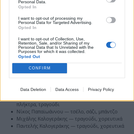
Personal Data.
Opted In
I want to opt-out of processing my
Personal Data for Targeted Advertising.
Opted In
I want to opt-out of Collection, Use,
Retention, Sale, and/or Sharing of my
Personal Data that Is Unrelated with the
Purposes for which it was collected.
Opted Out
Παίζουν (με σειρά παλαιότητας):
CONFIRM
Αντώνης Μαράτος — κοντραμπάσο
Βασίλης Μαντζούκης — τύμπανα
Κώστας Νικολόπουλος — κιθάρα
Data Deletion
Data Access
Privacy Policy
Βασίλης Παναγιωτόπουλος — τρομπόνι,
πλήκτρα, τραγούδι
Νίκος Παπαϊωάννου — τσέλο, σάζι, μπάντζο
Μιχάλης Καλογεράκης — τραγούδι, χορευτικά
Παντελής Καλογεράκης — τραγούδι, χορευτικά