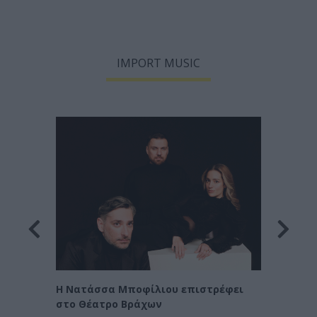
IMPORT MUSIC
Οι Χα
η
Η Νατάσσα Μποφίλιου επιστρέφει
στο Θέατρο Βράχων