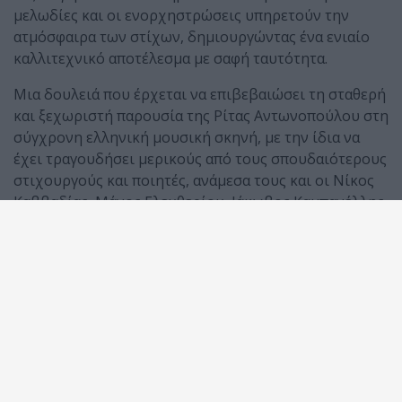
μελωδίες και οι ενορχηστρώσεις υπηρετούν την
ατμόσφαιρα των στίχων, δημιουργώντας ένα ενιαίο
καλλιτεχνικό αποτέλεσμα με σαφή ταυτότητα.
Μια δουλειά που έρχεται να επιβεβαιώσει τη σταθερή
και ξεχωριστή παρουσία της Ρίτας Αντωνοπούλου στη
σύγχρονη ελληνική μουσική σκηνή, με την ίδια να
έχει τραγουδήσει μερικούς από τους σπουδαιότερους
στιχουργούς και ποιητές, ανάμεσα τους και οι Νίκος
Καββαδίας, Μάνος Ελευθερίου, Ιάκωβος Καμπανέλλης,
Οδυσσέας Ιωάννου και πολλοί ακόμα.