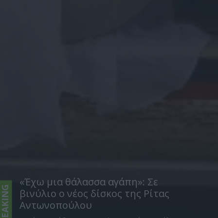
«Έχω μια θάλασσα αγάπη»: Σε
BREAKING
βινύλιο ο νέος δίσκος της Ρίτας
Αντωνοπούλου