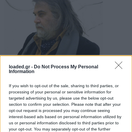
loaded.gr -
Do Not Process My Personal
Information
Η Μουσική του Vangelis
H μουσική του Blade Runner είναι αναπόσπαστο
If you wish to opt-out of the sale, sharing to third parties, or
μέρος της ταινίας και πυρήνας του έργου. Ο ίδιος ο
processing of your personal or sensitive information for
targeted advertising by us, please use the below opt-out
Βαγγέλης Παπαθανασίου περιέγραψε την προσέγγισή
section to confirm your selection. Please note that after your
του ως «αυθόρμητη και ενστικτώδη», αντιδρώντας
opt-out request is processed you may continue seeing
στις εικόνες που έβλεπε και αφήνοντας τις πρώτες
interest-based ads based on personal information utilized by
εντυπώσεις να καθορίσουν την έμπνευσή του. Ο Ridley
us or personal information disclosed to third parties prior to
Scott έχει πει για το soundtrack: «Η μουσική του
your opt-out. You may separately opt-out of the further