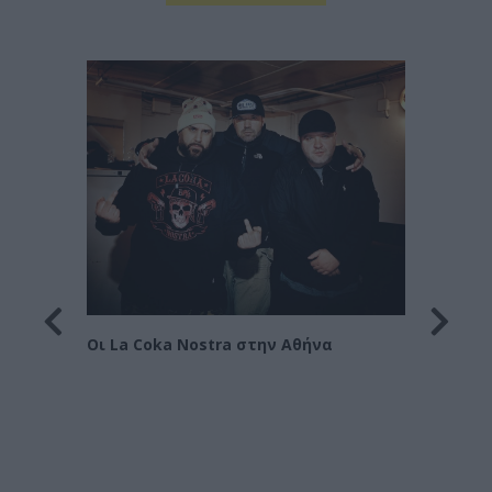
Οι Le 
Στράτ
Οι La Coka Nostra στην Αθήνα