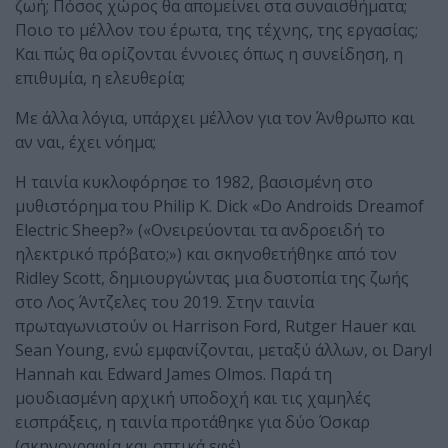
ζωή; Πόσος χώρος θα απομείνει στα συναισθήματα;
Ποιο το μέλλον του έρωτα, της τέχνης, της εργασίας;
Και πώς θα ορίζονται έννοιες όπως η συνείδηση, η
επιθυμία, η ελευθερία;
Με άλλα λόγια, υπάρχει μέλλον για τον Άνθρωπο και
αν ναι, έχει νόημα;
Η ταινία κυκλοφόρησε το 1982, βασισμένη στο
μυθιστόρημα του Philip K. Dick «Do Androids Dreamof
Electric Sheep?» («Ονειρεύονται τα ανδροειδή το
ηλεκτρικό πρόβατο;») και σκηνοθετήθηκε από τον
Ridley Scott, δημιουργώντας μια δυστοπία της ζωής
στο Λος Άντζελες του 2019. Στην ταινία
πρωταγωνιστούν οι Harrison Ford, Rutger Hauer και
Sean Young, ενώ εμφανίζονται, μεταξύ άλλων, οι Daryl
Hannah και Edward James Olmos. Παρά τη
μουδιασμένη αρχική υποδοχή και τις χαμηλές
εισπράξεις, η ταινία προτάθηκε για δύο Όσκαρ
(σκηνογραφία και οπτικά εφέ).