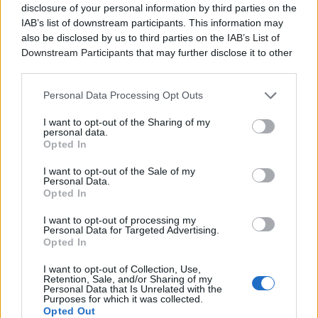
Vangelis ήταν η καρδιά και η ψυχή του Blade Runner».
disclosure of your personal information by third parties on the
IAB’s list of downstream participants. This information may
Για τη μουσική της ταινίας έχουν γράψει:
also be disclosed by us to third parties on the
IAB’s List of
Downstream Participants
that may further disclose it to other
"The soundtrack to Blade Runner remains a singular
third parties.
achievement; a soundtrack that invoked the past and
the future, that plays ancestor to an impressive clutch
Personal Data Processing Opt Outs
of modern musical forms while simultaneously
I want to opt-out of the Sharing of my
sounding like a product of the modern age, or the first
personal data.
Opted In
fruit of music yet to come." – The Vinyl Factory
I want to opt-out of the Sale of my
«Το σάουντρακ του Blade Runner παραμένει ένα
Personal Data.
μοναδικό επίτευγμα στην ιστορία του
Opted In
κινηματογράφου - ένα σάουντρακ που συνταιριάζει το
I want to opt-out of processing my
παρελθόν με το μέλλον, είναι ο πρόγονος μίας
Personal Data for Targeted Advertising.
Opted In
εντυπωσιακής σύμπραξης διαφόρων μουσικών
μορφών, ενώ ταυτόχρονα ακούγεται τόσο σαν προϊόν
I want to opt-out of Collection, Use,
της σύγχρονης εποχής όσο και σαν ο πρώτος καρπός,
Retention, Sale, and/or Sharing of my
Personal Data that Is Unrelated with the
το πρώτο δημιούργημα της μουσικής.» – The Vinyl
Purposes for which it was collected.
Factory
Opted Out