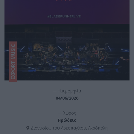
EXPORT MUSIC
__
Ημερομηνία
04/06/2026
__
Χώρος
Ηρώδειο
Διονυσίου του Αρεοπαγίτου, Ακρόπολη