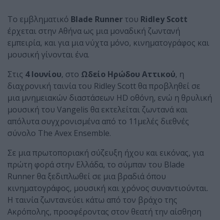
Το εμβληματικό
Blade Runner
του
Ridley Scott
έρχεται στην Αθήνα ως μια μοναδική ζωντανή
εμπειρία, και για μια νύχτα μόνο, κινηματογράφος και
μουσική γίνονται ένα.
Στις
4 Ιουνίου
, στο
Ωδείο Ηρώδου Αττικού
, η
διαχρονική ταινία του Ridley Scott θα προβληθεί σε
μια μνημειακών διαστάσεων HD οθόνη, ενώ η θρυλική
μουσική του Vangelis θα εκτελείται ζωντανά και
απόλυτα συγχρονισμένα από το 11μελές διεθνές
σύνολο The Avex Ensemble.
Σε μια πρωτοποριακή σύζευξη ήχου και εικόνας, για
πρώτη φορά στην Ελλάδα, το σύμπαν του Blade
Runner θα ξεδιπλωθεί σε μια βραδιά όπου
κινηματογράφος, μουσική και χρόνος συναντιούνται.
Η ταινία ζωντανεύει κάτω από τον βράχο της
Ακρόπολης, προσφέροντας στον θεατή την αίσθηση