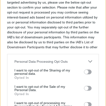
targeted advertising by us, please use the below opt-out
section to confirm your selection. Please note that after your
Το έντεχνο και παραδοσιακό ρεπερτόριο των Otra
opt-out request is processed you may continue seeing
Rota τους ενώνει σε μια τεράστια αγκαλιά με το κοινό,
interest-based ads based on personal information utilized by
στήνοντας πάντοτε μοναδικά γλέντια από τις σκηνές
us or personal information disclosed to third parties prior to
μέχρι τους δρόμους. Από το ρεπερτόριο δε λείπουν
your opt-out. You may separately opt-out of the further
ποτέ τραγούδια που θίγουν κοινωνικοπολιτικά
disclosure of your personal information by third parties on the
ζητήματα, καθώς υπάρχει η πεποίθηση ότι η
IAB’s list of downstream participants. This information may
συνύπαρξη ανθρώπων μέσα από τη μουσική ανοίγει
also be disclosed by us to third parties on the
IAB’s List of
Downstream Participants
that may further disclose it to other
το δρόμο για τη συλλογική εγρήγορση και
third parties.
ευαισθητοποίηση.
Personal Data Processing Opt Outs
I want to opt-out of the Sharing of my
personal data.
Opted In
I want to opt-out of the Sale of my
Personal Data.
Opted In
I want to opt-out of processing my