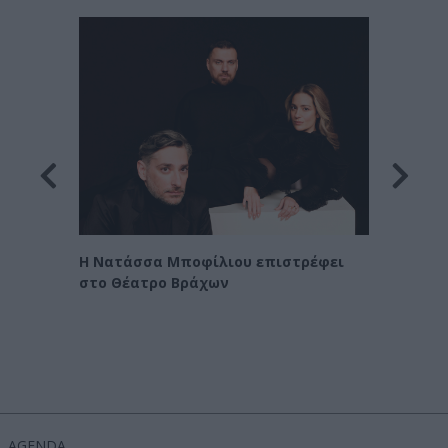
Οι Χα
η
Η Νατάσσα Μποφίλιου επιστρέφει
στο Θέατρο Βράχων
AGENDA