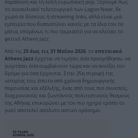
παράδοση και τη λοξή ευρωπαϊκή pop. Ξέρουμε πως
το συναυλιακό τελετουργικό των Lagon Nwar, δε
χωρά σε δίσκους ή streaming links, αλλά είναι μια
εμπειρία που διαπιστώνει κανείς με τα ίδια του τα
μάτια, επομένως τι πιο ταιριαστό για να κλείσει το
φετινό Athens Jazz.
Από τις
25 έως τις
31
Μαΐου 2026
, το
επετειακό
Athens
Jazz
έρχεται να τιμήσει όσα προηγήθηκαν, να
γιορτάσει όσα συμβαίνουν τώρα και να ανοίξει τον
δρόμο για όσα έρχονται. Στην 25η στροφή της
ιστορίας του, έπειτα από χρόνια δημιουργικής
παρουσίας και εξέλιξης, ένας από τους πιο συνεπείς,
διαχρονικούς και ζωντανούς πολιτιστικούς θεσμούς
της Αθήνας επικυρώνει με τον πιο ηχηρό τρόπο το
γιατί αποτελεί απόλυτο αστικό ορόσημο.