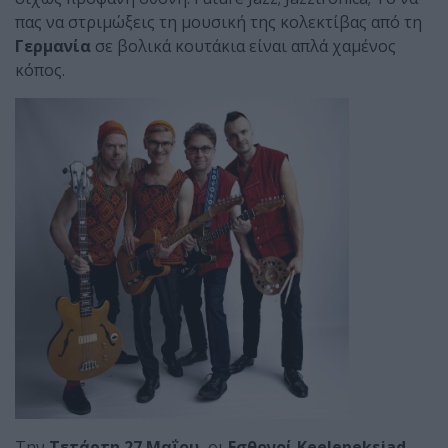
πας να στριμώξεις τη μουσική της κολεκτίβας από τη
Γερμανία
σε βολικά κουτάκια είναι απλά χαμένος
κόπος.
Την
Τετάρτη 27 Μαΐου,
οι
Εσθονοί
Keelepeksjad