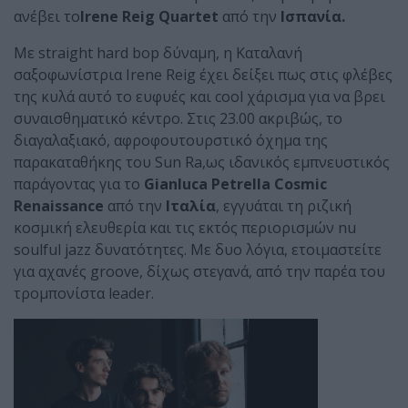
ανέβει το
Irene Reig Quartet
από την
Ισπανία.
Με straight hard bop δύναμη, η Καταλανή
σαξοφωνίστρια Irene Reig έχει δείξει πως στις φλέβες
της κυλά αυτό το ευφυές και cool χάρισμα για να βρει
συναισθηματικό κέντρο. Στις 23.00 ακριβώς, το
διαγαλαξιακό, αφροφουτουρστικό όχημα της
παρακαταθήκης του Sun Ra,ως ιδανικός εμπνευστικός
παράγοντας για το
Gianluca Petrella Cosmic
Renaissance
από την
Ιταλία
, εγγυάται τη ριζική
κοσμική ελευθερία και τις εκτός περιορισμών nu
soulful jazz δυνατότητες. Με δυο λόγια, ετοιμαστείτε
για αχανές groove, δίχως στεγανά, από την παρέα του
τρομπονίστα leader.