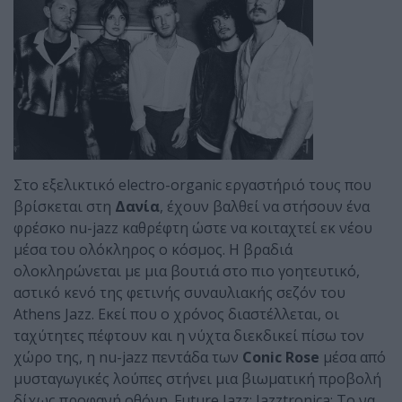
Στο εξελικτικό electro-organic εργαστήριό τους που
βρίσκεται στη
Δανία
, έχουν βαλθεί να στήσουν ένα
φρέσκο nu-jazz καθρέφτη ώστε να κοιταχτεί εκ νέου
μέσα του ολόκληρος ο κόσμος. Η βραδιά
ολοκληρώνεται με μια βουτιά στο πιο γοητευτικό,
αστικό κενό της φετινής συναυλιακής σεζόν του
Athens Jazz. Εκεί που ο χρόνος διαστέλλεται, οι
ταχύτητες πέφτουν και η νύχτα διεκδικεί πίσω τον
χώρο της, η nu-jazz πεντάδα των
Conic
Rose
μέσα από
μυσταγωγικές λούπες στήνει μια βιωματική προβολή
δίχως προφανή οθόνη. Future Jazz; Jazztronica; Το να