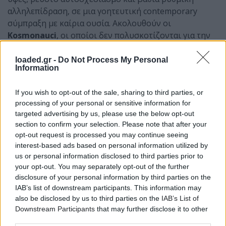
αλληλεπίδραση, σε μια γοητευτική contemporary
σύμπραξη με καίρια ουσία. Ακολουθούν οι
Kosmonauci
, οι οποίοι δεν πολυσκοτίζονται για την
όποια ανισορροπία μεταξύ future jazz, drumn’ bass και
contemporary jazzy hip hop. Άλλωστε, η μπάντα από
loaded.gr -
Do Not Process My Personal
Information
την
Πολωνία
, δεν κουβαλά το βάρος των ιδιωμάτων
και τον καταδικαστικό καθορισμό των genres.
If you wish to opt-out of the sale, sharing to third parties, or
processing of your personal or sensitive information for
targeted advertising by us, please use the below opt-out
section to confirm your selection. Please note that after your
opt-out request is processed you may continue seeing
interest-based ads based on personal information utilized by
us or personal information disclosed to third parties prior to
your opt-out. You may separately opt-out of the further
disclosure of your personal information by third parties on the
IAB’s list of downstream participants. This information may
also be disclosed by us to third parties on the
IAB’s List of
Downstream Participants
that may further disclose it to other
third parties.
Τέλος, το τρίο που λάτρεψε ο Gilles Peterson κι οι