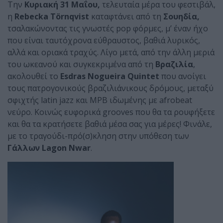
Την
Κυριακή 31 Μαΐου,
τελευταία μέρα του φεστιβάλ,
η
Rebecka
T
ö
rnqvist
καταφτάνει από τη
Σουηδία,
τσαλακώνοντας τις γνωστές pop φόρμες, μ’ έναν ήχο
που είναι ταυτόχρονα εύθραυστος, βαθιά λυρικός,
αλλά και οριακά τραχύς. Λίγο μετά, από την άλλη μεριά
του ωκεανού και συγκεκριμένα από τη
Βραζιλία
,
ακολουθεί το
Esdras
Nogueira
Quintet
που ανοίγει
τους πατρογονικούς βραζιλιάνικους δρόμους, μεταξύ
σφιχτής latin jazz και MPB ιδωμένης με afrobeat
νεύρο. Κοινώς ευφορικά grooves που θα τα ρουφήξετε
και θα τα κρατήσετε βαθιά μέσα σας για μέρες! Φινάλε,
με το τραγούδι-πρό(σ)κληση στην υπόθεση των
Γάλλων
Lagon
Nwar
.