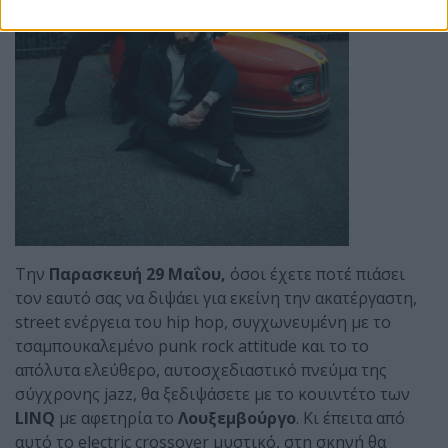
Την
Παρασκευή 29 Μαΐου,
όσοι έχετε ποτέ πιάσει
τον εαυτό σας να διψάει για εκείνη την ακατέργαστη,
street ενέργεια του hip hop, συγχωνευμένη με το
τσαμπουκαλεμένο punk rock attitude και το το
απόλυτα ελεύθερο, αυτοσχεδιαστικό πνεύμα της
σύγχρονης jazz, θα ξεδιψάσετε με το κουιντέτο των
LINQ
με αφετηρία το
Λουξεμβούργο
. Κι έπειτα από
αυτό το electric crossover μυστικό, στη σκηνή θα