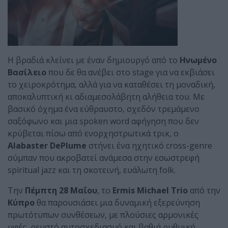
H βραδιά κλείνει με έναν δημιουργό από το
Ηνωμένο
Βασίλειο
που δε θα ανέβει στο stage για να εκβιάσει
το χειροκρότημα, αλλά για να καταθέσει τη μοναδική,
αποκαλυπτική κι αδιαμεσολάβητη αλήθεια του. Με
βασικό όχημα ένα εύθραυστο, σχεδόν τρεμάμενο
σαξόφωνο και μια spoken word αφήγηση που δεν
κρύβεται πίσω από ενορχηστρωτικά τρικ, ο
Alabaster
DePlume
στήνει ένα ηχητικό cross-genre
σύμπαν που ακροβατεί ανάμεσα στην εσωστρεφή
spiritual jazz και τη σκοτεινή, ευάλωτη folk.
Την
Πέμπτη 28 Μαΐου
, το
Ermis Micha
e
l Trio
από την
Κύπρο
θα παρουσιάσει μια δυναμική εξερεύνηση
πρωτότυπων συνθέσεων, με πλούσιες αρμονικές
υφές, ρευστό αυτοσχεδιασμό και βαθιά ρυθμική