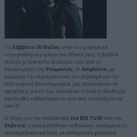
Τo
Σάββατο 30 Μαΐου
, στην πιο χορευτικά
ιντριγκαδόρικη ημέρα του Athens Jazz, η βραδιά
ανοίγει μ’ ένα πολύ ιδιαίτερο τρίο από το
Βουκουρέστι της
Ρουμανίας
. Οι
Amphitrio
, με
γνώμονα την περιέργεια και τον σεβασμό για την
πολιτισμική ποικιλομορφία, μας προσκαλούν σε
αφηγήσεις για το πώς ακούγεται τελικά η ελευθερία.
Ακολουθεί καθαρόαιμη nu-jazz από τα σπλάχνα της
Gen-Y!
Ο λόγος για την κολλεκτίβα
the BIG TUSK
από την
Ελβετία
, η οποία βάλθηκε να θολώσει εσκέμμενα τα
αυτοσχεδιαστικά όρια, με αστείρευτη φαντασία,