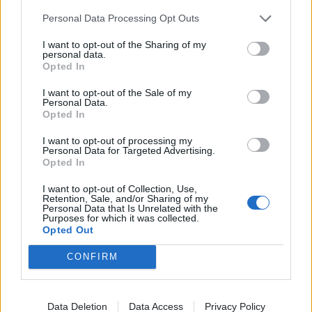
απανταχού aficionados του σύγχρονου ήχου, έρχεται
Personal Data Processing Opt Outs
με φόρα, cosmic beats και hip hop φλέγμα. Διότι οι
I want to opt-out of the Sharing of my
Ούγγροι
Jazzbois
δεν παίζουν για τους
personal data.
σκληροπυρηνικούς, αλλά για τους νέους jazzheads
Opted In
που ακούνε τις groove ιαχές του Herbie Hancock
I want to opt-out of the Sale of my
χωρίς να τρομάζουν και που στα τεφτέρια τους ο
Personal Data.
Thundercat κάνει τραμπάλα με τον J Dilla!
Opted In
I want to opt-out of processing my
Personal Data for Targeted Advertising.
Opted In
I want to opt-out of Collection, Use,
Retention, Sale, and/or Sharing of my
Personal Data that Is Unrelated with the
Purposes for which it was collected.
Opted Out
CONFIRM
Data Deletion
Data Access
Privacy Policy