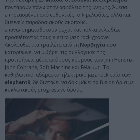
ποντάρουν πάνω στην ασφάλεια της μνήμης. Άμεσα
επηρεασμένοι από εσθονικές folk μελωδίες, αλλά και
διεθνείς παραδοσιακούς σκοπούς,
επανανοηματοδοτούν μέχρι και πόλκα μελωδίες
προσθέτοντάς τους electro jazz rock groove!
Ακολουθεί μια τριπλέτα από τη
Νορβηγία
που
κατορθώνει να μιξάρει τις συλλογικές της
προτιμήσεις μέσα από τους κόσμους των Jimi Hendrix,
John Coltrane, Soft Machine και Fela Kuti. Το
καθηλωτικό, αδάμαστο, ηλεκτρικό jazz rock τρίο των
elephant
9
, δε διστάζει να δοκιμάζει τα fusion όρια με
κυκλωτικούς progressive όρους.