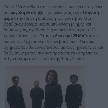
Για τα 25α γενέθλιά του, το Athens Jazz έχει ετοιμάσει
μια
μεγάλη έκπληξη
, αφιερώνοντας την
ελληνική
μέρα
στην ίδια τη διαδρομή του φεστιβάλ. Μια
βραδιά-αφιέρωμα, μια συμπύκνωση μνήμης και
δημιουργίας, σχεδιασμένη αποκλειστικά για τα 25
χρόνια Athens Jazz. Έτσι,τη
Δευτέρα 25 Μαΐου
, στη
σκηνή της Τεχνόπολης θα ανέβουν δύο ελληνικά
σχήματα που θα συναρπάσουν με τους ήχους τους και
θα δώσουν με τον πιο αντιπροσωπευτικό τρόπο το
στίγμα της φετινής επετειακής διοργάνωσης.