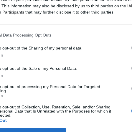
 υψηλής ακρίβειας, συνθέτουν έναν ήχο καθαρά δικό του,
. This information may also be disclosed by us to third parties on the
IA
αράδοση.
Participants
that may further disclose it to other third parties.
so θα συνοδεύεται από τους Christian Mascetta (κιθάρα),
ito (τύμπανα), με τους οποίους σχηματίζει ένα κουαρτέτο πο
ressive, το funk και το rock, προσφέροντας μια εκρηκτική
l Data Processing Opt Outs
αντά την έμπνευση.
o opt-out of the Sharing of my personal data.
In
o opt-out of the Sale of my Personal Data.
In
to opt-out of processing my Personal Data for Targeted
ing.
In
o opt-out of Collection, Use, Retention, Sale, and/or Sharing
ersonal Data that Is Unrelated with the Purposes for which it
lected.
Out