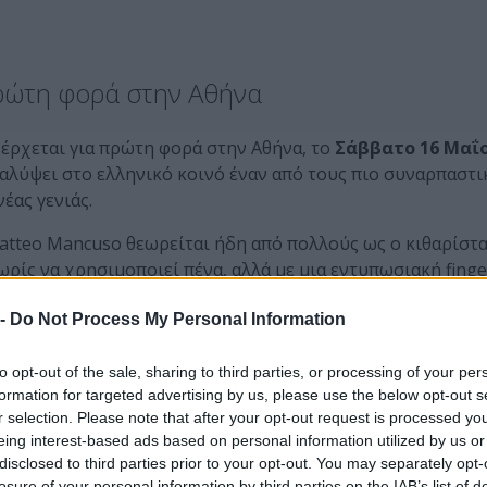
πρώτη φορά στην Αθήνα
έρχεται για πρώτη φορά στην Αθήνα, το
Σάββατο 16 Μαΐ
οκαλύψει στο ελληνικό κοινό έναν από τους πιο συναρπαστ
έας γενιάς.
Matteo Mancuso θεωρείται ήδη από πολλούς ως ο κιθαρίστ
ρίς να χρησιμοποιεί πένα, αλλά με μια εντυπωσιακή finge
αίξιμο, καταφέρνει να συνδυάσει τη φινέτσα της jazz με τ
fusion. Στα μόλις 27 του χρόνια, ο Mancuso έχει ήδη
 -
Do Not Process My Personal Information
 ο Al Di Meola, ο Joe Bonamassa και ο Tosin Abasi, οι οπο
αι τη μουσικότητά του.
to opt-out of the sale, sharing to third parties, or processing of your per
formation for targeted advertising by us, please use the below opt-out s
ourney” (Mascot Label Group, 2023), απέσπασε διθυραμβικ
r selection. Please note that after your opt-out request is processed y
ancuso δεν είναι απλώς ένας εντυπωσιακός εκτελεστής, αλ
eing interest-based ads based on personal information utilized by us or
disclosed to third parties prior to your opt-out. You may separately opt-
 γεμάτες φαντασία, ρυθμική πολυπλοκότητα και μία αίσθ
losure of your personal information by third parties on the IAB’s list of