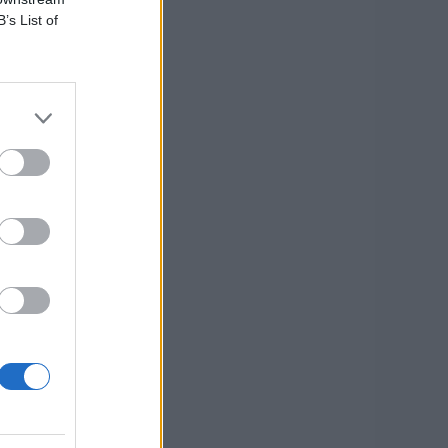
B’s List of
υ