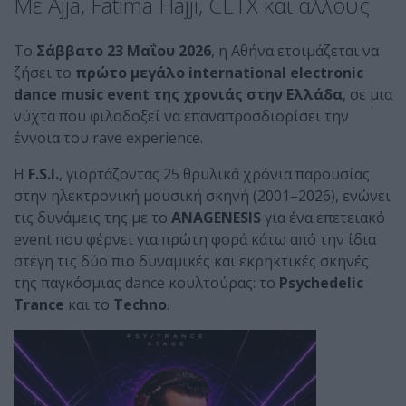
Με Ajja, Fatima Hajji, CLTX και άλλους
Το
Σάββατο 23 Μαΐου 2026
, η Αθήνα ετοιμάζεται να
ζήσει το
πρώτο μεγάλο international electronic
dance music event της χρονιάς
στην Ελλάδα
, σε μια
νύχτα που φιλοδοξεί να επαναπροσδιορίσει την
έννοια του rave experience.
Η
F.S.I.
, γιορτάζοντας 25 θρυλικά χρόνια παρουσίας
στην ηλεκτρονική μουσική σκηνή (2001–2026), ενώνει
τις δυνάμεις της με το
ANAGENESIS
για ένα επετειακό
event που φέρνει για πρώτη φορά κάτω από την ίδια
στέγη τις δύο πιο δυναμικές και εκρηκτικές σκηνές
της παγκόσμιας dance κουλτούρας: το
Psychedelic
Trance
και το
Techno
.