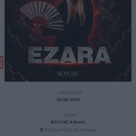
'S
__
Ημερομηνία
23/05/2026
__
Χώρος
BÓTOXE Athens
Πέτρου Ράλλη 38, Αιγάλεω