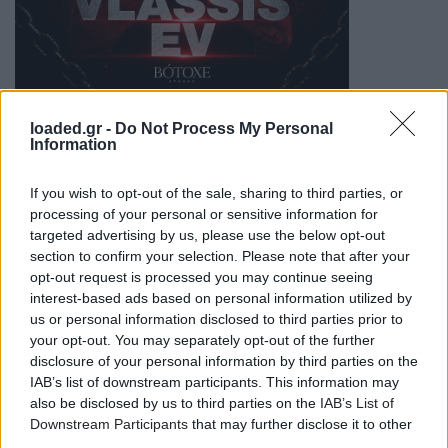
Την ίδια στιγμή, στο
Outdoor Stage
από τις
22:00
έως
loaded.gr -
Do Not Process My Personal
Information
τις
07:30
, η techno πλευρά του ANAGENESIS ανεβάζει
τους παλμούς με industrial aesthetics, raw rave energy
If you wish to opt-out of the sale, sharing to third parties, or
και ασταμάτητα BPMs κάτω από τον ανοιχτό ουρανό.
processing of your personal or sensitive information for
Η εκρηκτική
Fatima Hajji
, ο ανερχόμενος
CLTX
,
targeted advertising by us, please use the below opt-out
ο
Christian Cambas
, το δυναμικό b2b set
section to confirm your selection. Please note that after your
των
Deherian
και
SCTR
, καθώς και οι
Ezara
και
Vlassis
opt-out request is processed you may continue seeing
EV
συνθέτουν ένα lineup σχεδιασμένο για τους
interest-based ads based on personal information utilized by
αφοσιωμένους λάτρεις του hard techno και της rave
us or personal information disclosed to third parties prior to
your opt-out. You may separately opt-out of the further
κουλτούρας.
disclosure of your personal information by third parties on the
IAB’s list of downstream participants. This information may
also be disclosed by us to third parties on the
IAB’s List of
Downstream Participants
that may further disclose it to other
third parties.