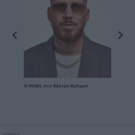
λιάδες
ARGY 
 στην
Ο HUGEL στο θέατρο Βράχων
AGENDA