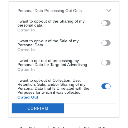
Personal Data Processing Opt Outs
I want to opt-out of the Sharing of my
personal data.
Opted In
I want to opt-out of the Sale of my
Personal Data.
Opted In
I want to opt-out of processing my
Personal Data for Targeted Advertising.
Opted In
I want to opt-out of Collection, Use,
Δεν θα είναι απλώς ένα μουσικό event· θα είναι
Retention, Sale, and/or Sharing of my
μια ολοκληρωτική εμπειρία αισθήσεων
. Special
Personal Data that Is Unrelated with the
Purposes for which it was collected.
performances, cinematic lighting, immersive stage
Opted Out
design και ένα περιβάλλον σχεδιασμένο ώστε να
μεταφέρει το κοινό σε μια νέα διάσταση νυχτερινής
CONFIRM
διασκέδασης, συνθέτουν το concept μιας βραδιάς που
υπόσχεται να μείνει αξέχαστη. Δύο διαφορετικοί