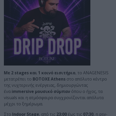
Με 2 stages και 1 κοινό εισιτήριο
, το ANAGENESIS
μετατρέπει το
BOTOXE Athens
στο απόλυτο κέντρο
της νυχτερινής ενέργειας, δημιουργώντας
ένα
immersive μουσικό σύμπαν
όπου ο ήχος, τα
visuals και η ατμόσφαιρα συγχρονίζονται απόλυτα
μέχρι το ξημέρωμα.
Στο
Indoor Stage
, από τις
23:00
έως τις
07:30
, η psy-