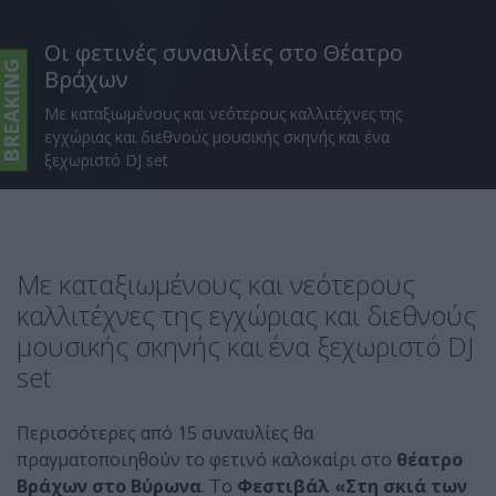
Οι φετινές συναυλίες στο Θέατρο
BREAKING
Βράχων
Με καταξιωμένους και νεότερους καλλιτέχνες της
εγχώριας και διεθνούς μουσικής σκηνής και ένα
ξεχωριστό DJ set
Με καταξιωμένους και νεότερους
καλλιτέχνες της εγχώριας και διεθνούς
μουσικής σκηνής και ένα ξεχωριστό DJ
set
Περισσότερες από 15 συναυλίες θα
πραγματοποιηθούν το φετινό καλοκαίρι στο
θέατρο
Βράχων στο Βύρωνα
. Το
Φεστιβάλ «Στη σκιά των