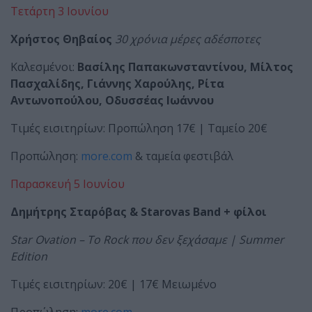
Τετάρτη 3 Ιουνίου
Χρήστος Θηβαίος
30 χρόνια μέρες αδέσποτες
Καλεσμένοι:
Βασίλης Παπακωνσταντίνου, Μίλτος
Πασχαλίδης, Γιάννης Χαρούλης, Ρίτα
Αντωνοπούλου, Οδυσσέας Ιωάννου
Τιμές εισιτηρίων: Προπώληση 17€ | Ταμείο 20€
Προπώληση:
more.com
& ταμεία φεστιβάλ
Παρασκευή 5 Ιουνίου
Δημήτρης Σταρόβας &
Starovas
Band
+ φίλοι
Star Ovation –
Το
Rock
που
δεν
ξεχάσαμε
| Summer
Edition
Τιμές εισιτηρίων: 20€ | 17€ Μειωμένο
Προπώληση:
more.com