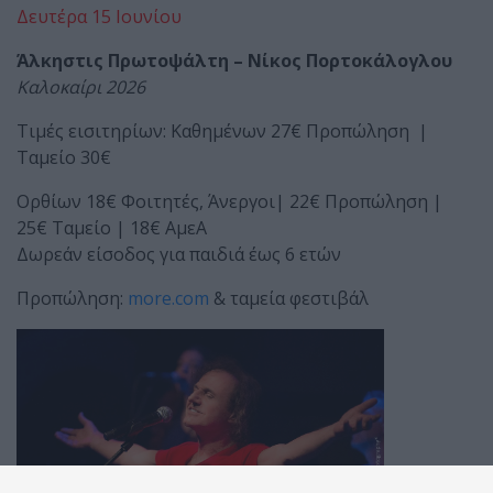
Δευτέρα 15 Ιουνίου
Άλκηστις Πρωτοψάλτη – Νίκος Πορτοκάλογλου
Καλοκαίρι 2026
Τιμές εισιτηρίων: Καθημένων 27€ Προπώληση |
Ταμείο 30€
Ορθίων 18€ Φοιτητές, Άνεργοι| 22€ Προπώληση |
25€ Ταμείο | 18€ ΑμεΑ
Δωρεάν είσοδος για παιδιά έως 6 ετών
Προπώληση:
more.com
& ταμεία φεστιβάλ