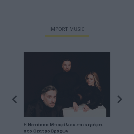
IMPORT MUSIC
Οι Χα
η
Η Νατάσσα Μποφίλιου επιστρέφει
στο Θέατρο Βράχων