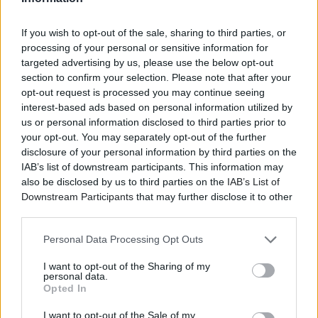
τα τραγούδια παίρνουν νέα πνοή και η επαφή με το
κοινό αποκτά μια σπάνια, αληθινή μαγεία.
If you wish to opt-out of the sale, sharing to third parties, or
processing of your personal or sensitive information for
Το Ώπα Festival! powered by ΔΕΗ έρχεται για μια
targeted advertising by us, please use the below opt-out
βραδιά όπου η παράδοση συναντά τα σύγχρονα vibes
section to confirm your selection. Please note that after your
και φέρνει το απόλυτο καλοκαιρινό γλέντι στην πόλη.
opt-out request is processed you may continue seeing
interest-based ads based on personal information utilized by
Στη σκηνή του Ώπα Festival! powered by ΔΕΗ
us or personal information disclosed to third parties prior to
ανεβαίνουν η μοναδική Ελένη Τσαλιγοπούλου, οι
your opt-out. You may separately opt-out of the further
disclosure of your personal information by third parties on the
ξεχωριστοί Otra Rota, οι εκρηκτικοί Σουρλουλού και
IAB’s list of downstream participants. This information may
οι Διονυσιακοί Βουκολική Διαταραχή σε ένα φεστιβάλ
also be disclosed by us to third parties on the
IAB’s List of
γεμάτο παλμό, χορό, ένταση και αυθεντική
Downstream Participants
that may further disclose it to other
καλοκαιρινή ενέργεια.
third parties.
Παρουσιάζει ο αγαπημένος stand-up comedian Θωμάς
Personal Data Processing Opt Outs
Ζάμπρας.
I want to opt-out of the Sharing of my
personal data.
Ένα line-up που ενώνει τη δύναμη της παράδοσης με
Opted In
τη σύγχρονη μουσική ενέργεια, σε μια βραδιά…
πραγματικά άλλη φάση.
I want to opt-out of the Sale of my