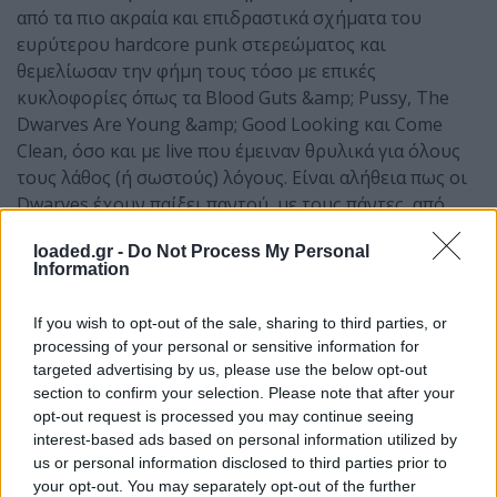
από τα πιο ακραία και επιδραστικά σχήματα του
ευρύτερου hardcore punk στερεώματος και
θεμελίωσαν την φήμη τους τόσο με επικές
κυκλοφορίες όπως τα Blood Guts &amp; Pussy, The
Dwarves Are Young &amp; Good Looking και Come
Clean, όσο και με live που έμειναν θρυλικά για όλους
τους λάθος (ή σωστούς) λόγους. Είναι αλήθεια πως οι
Dwarves έχουν παίξει παντού, με τους πάντες, από
τους Nirvana και τους Cramps μέχρι τους Green Day
loaded.gr -
Do Not Process My Personal
και τους Offspring, αφήνοντας πίσω τους πάντα
Information
στάχτες και συντρίμμια, με έναν τρόπο που λίγες
μπάντες μπορούν να υποστηρίξουν.
If you wish to opt-out of the sale, sharing to third parties, or
processing of your personal or sensitive information for
Σήμερα, με τον Blag Dahlia σταθερά στο τιμόνι του
targeted advertising by us, please use the below opt-out
συγκροτήματος και με ένα rotating cast που κάθε φορά
section to confirm your selection. Please note that after your
καταφέρνει να τραβήξει το ενδιαφέρον, οι Dwarves
opt-out request is processed you may continue seeing
συνεχίζουν να γράφουν τραγούδια, να περιοδεύουν
interest-based ads based on personal information utilized by
ανά τον κόσμο και να παίζουν live σαν να ήταν το
us or personal information disclosed to third parties prior to
τελευταίο βράδυ της ζωής τους. Μεταξύ άλλων, στην
your opt-out. You may separately opt-out of the further