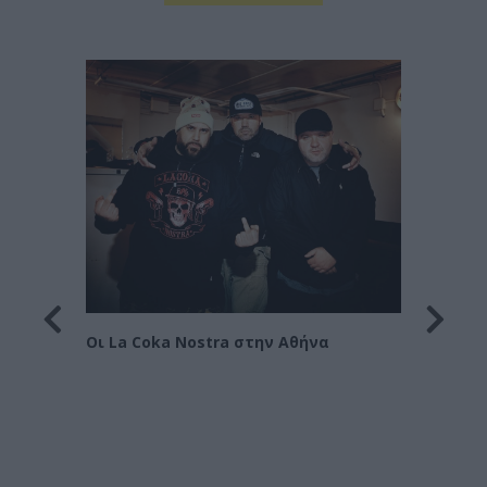
Οι Le 
Στράτ
Οι La Coka Nostra στην Αθήνα