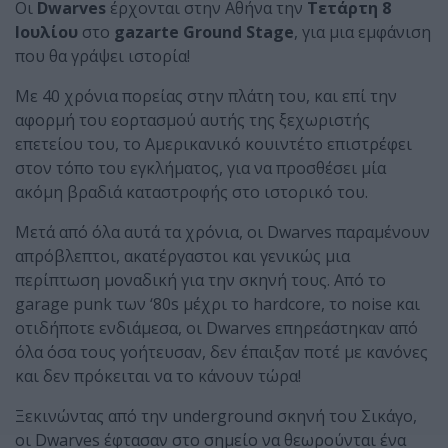
Οι
Dwarves
έρχονται στην Αθήνα την
Τετάρτη 8
Ιουλίου
στο
gazarte Ground Stage
, για μια εμφάνιση
που θα γράψει ιστορία!
Με 40 χρόνια πορείας στην πλάτη του, και επί την
αφορμή του εορτασμού αυτής της ξεχωριστής
επετείου του, το Αμερικανικό κουιντέτο επιστρέφει
στον τόπο του εγκλήματος, για να προσθέσει μία
ακόμη βραδιά καταστροφής στο ιστορικό του.
Μετά από όλα αυτά τα χρόνια, οι Dwarves παραμένουν
απρόβλεπτοι, ακατέργαστοι και γενικώς μια
περίπτωση μοναδική για την σκηνή τους. Από το
garage punk των ‘80s μέχρι το hardcore, το noise και
οτιδήποτε ενδιάμεσα, οι Dwarves επηρεάστηκαν από
όλα όσα τους γοήτευσαν, δεν έπαιξαν ποτέ με κανόνες
και δεν πρόκειται να το κάνουν τώρα!
Ξεκινώντας από την underground σκηνή του Σικάγο,
οι Dwarves έφτασαν στο σημείο να θεωρούνται ένα