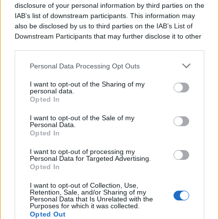
disclosure of your personal information by third parties on the
παρούσα σύνθεση της μπάντας, θα συναντήσει κανείς
IAB’s list of downstream participants. This information may
και τον υπέροχο Nick Oliveri (Queens of the Stone Age,
also be disclosed by us to third parties on the
IAB’s List of
Kyuss – εδώ με το προσωνύμιο Rex
Downstream Participants
that may further disclose it to other
Everything), μία από τις πιο χαρακτηριστικές φιγούρες
third parties.
της Αμερικανικής ροκ σκηνής, που ταίριαξε ιδανικά με
το χάος και την ενέργεια της μπάντας.
Personal Data Processing Opt Outs
I want to opt-out of the Sharing of my
Τα πάντα γύρω αλλάζουν, αλλά η αποστολή των
personal data.
Dwarves παραμένει ίδια: μικρά, in-your-face
Opted In
τραγούδια, γεμάτα ένταση και ηλεκτρισμό, παιγμένα
I want to opt-out of the Sale of my
δίχως έλεος, από μια μπάντα που δεν έχει τίποτα να
Personal Data.
χάσει, σε live εμπειρίες που δεν μοιάζουν με τίποτα
Opted In
άλλο! Στις 8 Ιουλίου, οι Dwarves επιστρέφουν στην
I want to opt-out of processing my
Αθήνα, με τον ίδιο τρόπο που το κάνουν πάντα:
Personal Data for Targeted Advertising.
δυνατά, γρήγορα και απέριττα! Όσοι ξέρουν, ξέρουν.
Opted In
Όσοι δεν ξέρουν, ήρθε η ώρα να μάθουν!
I want to opt-out of Collection, Use,
Retention, Sale, and/or Sharing of my
Personal Data that Is Unrelated with the
Purposes for which it was collected.
Opted Out