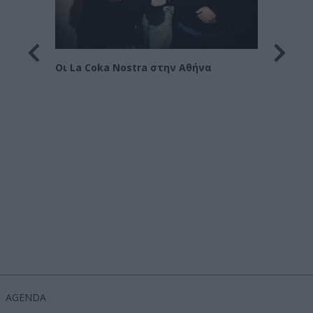
Οι Le 
Στράτ
Οι La Coka Nostra στην Αθήνα
όρα
AGENDA