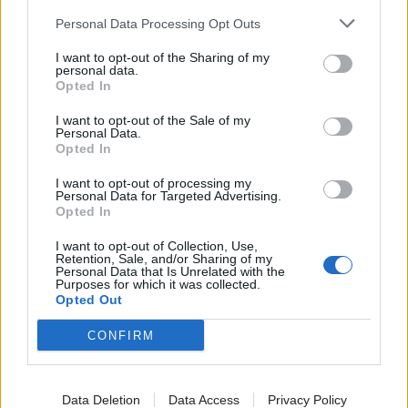
Personal Data Processing Opt Outs
I want to opt-out of the Sharing of my
Ο
One of Vas
είναι το solo project του Έλληνα
personal data.
Opted In
μουσικού, τραγουδιστή και παραγωγού ηλεκτρονικής
μουσικής Βασίλη Τσαβδαρίδη, με έδρα την Αθήνα. Με
I want to opt-out of the Sale of my
ήχο που κινείται ανάμεσα στην ενέργεια του
Personal Data.
Opted In
dancefloor και πιο ατμοσφαιρικές, downtempo
συνθέσεις, ξεχωρίζει για τις μελωδίες, τα
I want to opt-out of processing my
Personal Data for Targeted Advertising.
ατμοσφαιρικά synths και τα έντονα μπάσα.
Opted In
Έχοντας κυκλοφορήσει τέσσερα EPs και πρόσφατα το
I want to opt-out of Collection, Use,
πρώτο του LP “MIGMA” μέσω της Sony Music Greece,
Retention, Sale, and/or Sharing of my
Personal Data that Is Unrelated with the
έχει επίσης συνεργαστεί με καλλιτέχνες και labels
Purposes for which it was collected.
Opted Out
διεθνούς βεληνεκούς, όπως η All Day I Dream του Lee
Burridge, ενώ η μουσική του μετρά σταθερή παρουσία
CONFIRM
σε ραδιόφωνα και streaming platforms που ξεπερνούν
τις 340.000 συνολικές μεταδόσεις.
Data Deletion
Data Access
Privacy Policy
Εισιτήρια
ΕΔΩ