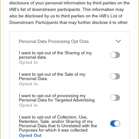
των μουσικών και του κοινού, μια πολύτιμη μοιρασιά
disclosure of your personal information by third parties on the
ψυχής που όλοι χρειαζόμαστε.
IAB’s list of downstream participants. This information may
also be disclosed by us to third parties on the
IAB’s List of
«
Δεν νοσταλγούμε το παρελθόν, ζητούμε το παρόν!
Downstream Participants
that may further disclose it to other
Παίζουμε ξανά μαζί γιατί λείψαμε ο ένας στον άλλον,
third parties.
μουσικά και ανθρώπινα. Και γιατί μας λείψατε
!»
Personal Data Processing Opt Outs
Ώρα Έναρξης: 21:00
I want to opt-out of the Sharing of my
personal data.
Συντελεστές
Opted In
Σταύρος Λάντσιας: πλήκτρα
I want to opt-out of the Sale of my
Personal Data.
Μιλτιάδης Παπαστάμου: ηλεκτρικό βιολί
Opted In
Γιώτης Κιουρτσόγλου: ηλεκτρικό μπάσο
Μιχάλης Καπηλίδης: τύμπανα
I want to opt-out of processing my
Personal Data for Targeted Advertising.
Αλκίνοος Ιωαννίδης: ηλεκτρική κιθάρα, φωνή
Opted In
Εισιτήρια
ΕΔΩ
I want to opt-out of Collection, Use,
Retention, Sale, and/or Sharing of my
Personal Data that Is Unrelated with the
Purposes for which it was collected.
Opted Out