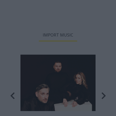
IMPORT MUSIC
Οι Χα
η