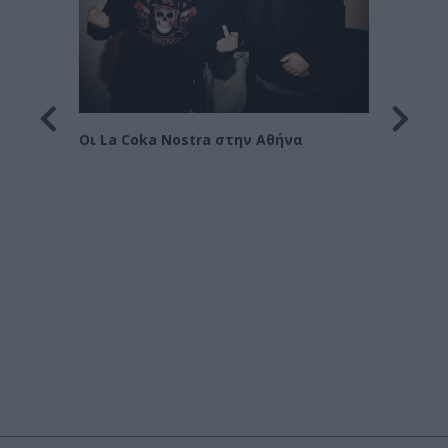
Οι Le 
Στράτ
Οι La Coka Nostra στην Αθήνα
όρα