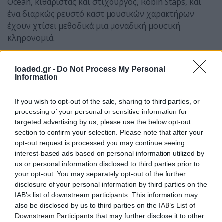
Ocean, κιθαρίστας και στιχουργός, Robin Staps, και
ένα διαρκώς ρευστό καστ μουσικών χαρακτήρων
έχουν χτίσει μεθοδικά μια μοναδική μουσική
κληρονομιά.
Φέτος οι The Ocean κυκλοφόρησαν το 12ο studio
album τους “Solaris”, εμπνευσμένο από την μαγική
loaded.gr -
Do Not Process My Personal
Information
ομώνυμη ταινία του Αντρέι Ταρκόφσκι, η οποία
εξερευνά την έννοια της καλλιτεχνικής αναζήτησης.
If you wish to opt-out of the sale, sharing to third parties, or
Στη συναυλία της Αθήνας, θα παρουσιάσουν τον νέο
processing of your personal or sensitive information for
δίσκο, καθώς και υλικό από ολόκληρη τη δισκογραφία
targeted advertising by us, please use the below opt-out
τους.
section to confirm your selection. Please note that after your
opt-out request is processed you may continue seeing
Οι Βέλγοι Psychonaut, με αρκετά EP στο ενεργητικό
interest-based ads based on personal information utilized by
τους την τελευταία δεκαετία, κυκλοφόρησαν πέρυσι
us or personal information disclosed to third parties prior to
το ντεμπούτο άλμπουμ τους “World Maker”. Με βαση
your opt-out. You may separately opt-out of the further
τα γιγαντιαία riff, τους τιμωρητικούς πολυρρυθμούς
disclosure of your personal information by third parties on the
IAB’s list of downstream participants. This information may
και τη ερμηνευτική δύναμη του Stefan De Graef,
also be disclosed by us to third parties on the
IAB’s List of
δημιουργούν ένα ευρύ φάσμα στο World Maker που
Downstream Participants
that may further disclose it to other
φτάνει από την άκρα ευαισθησία στην επιθετική οργή.