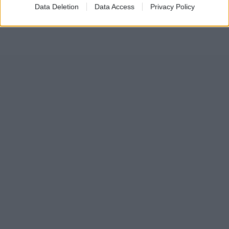
Εισιτήρια
ΕΔΩ
Data Deletion
Data Access
Privacy Policy
Photo
Facebook