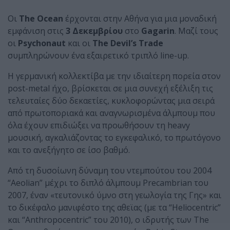
Οι
The Ocean
έρχονται στην Αθήνα για μια μοναδική
εμφάνιση στις
3 Δεκεμβρίου
στο
Gagarin
. Μαζί τους
οι
Psychonaut
και οι
The Devil’s Trade
συμπληρώνουν ένα εξαιρετικό τριπλό line-up.
H γερμανική κολλεκτίβα με την ιδιαίτερη πορεία στον
post-metal ήχο, βρίσκεται σε μια συνεχή εξέλιξη τις
τελευταίες δύο δεκαετίες, κυκλοφορώντας μια σειρά
από πρωτοποριακά και αναγνωρισμένα άλμπουμ που
όλα έχουν επιδιώξει να προωθήσουν τη heavy
μουσική, αγκαλιάζοντας το εγκεφαλικό, το πρωτόγονο
και το ανεξήγητο σε ίσο βαθμό.
Από τη δυσοίωνη δύναμη του ντεμπούτου του 2004
“Aeolian” μέχρι το διπλό άλμπουμ Precambrian του
2007, έναν «τευτονικό ύμνο στη γεωλογία της Γης» και
το δικέφαλο μανιφέστο της αθεϊας (με τα “Heliocentric”
και “Anthropocentric” του 2010), ο ιδρυτής των The