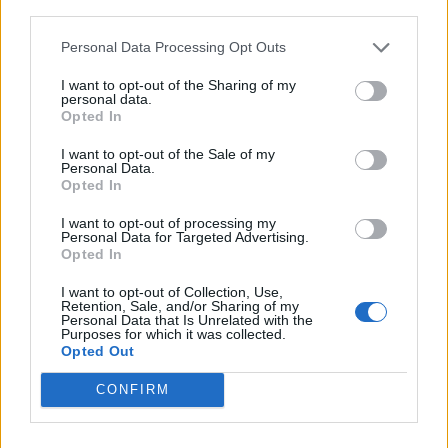
third parties.
Οι The Devil’s Trade, το σόλο project του Ούγγρου
Personal Data Processing Opt Outs
τραγουδοποιού Makó Dávid, έχουν χαράξει μια
εντυπωσιακή διεθνή καριέρα—ένα από τα λίγα
I want to opt-out of the Sharing of my
personal data.
ουγγρικά συγκροτήματα με πάνω από δέκα
Opted In
ευρωπαϊκές περιοδείες στο ενεργητικό τους. Εχει
εμφανιστεί σε Roadburn, Brutal Assault, Hellfest και
I want to opt-out of the Sale of my
Personal Data.
Desert Fest και σε συναυλίες με μεγάλα ονόματα της
Opted In
post-metal σκηνής, όπως οι Alcest και Amenra.
I want to opt-out of processing my
Personal Data for Targeted Advertising.
Opted In
I want to opt-out of Collection, Use,
Retention, Sale, and/or Sharing of my
Personal Data that Is Unrelated with the
Purposes for which it was collected.
Opted Out
CONFIRM