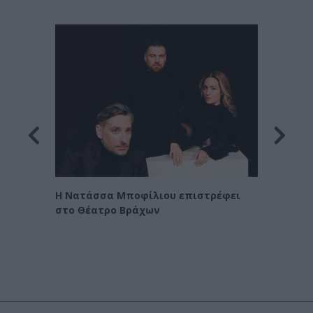
Οι Χα
η
Η Νατάσσα Μποφίλιου επιστρέφει
στο Θέατρο Βράχων