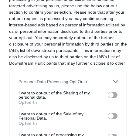
απόλυτη πίστη, και το «Φοβάμαι» μιας γενιάς που είδε
targeted advertising by us, please use the below opt-out
να αποφασίζονται πράγματα «για μένα χωρίς εμένα».
section to confirm your selection. Please note that after your
opt-out request is processed you may continue seeing
Και από τα «Χαιρετίσματα» που πετιούνται σαν
interest-based ads based on personal information utilized by
ειρωνικό σημείωμα απέναντι στην εξουσία, περνάμε
us or personal information disclosed to third parties prior to
στον «Κουρσάρο» που κρατά κάτι από την παλιά,
your opt-out. You may separately opt-out of the further
ατίθαση φαντασία της ελευθερίας για να καταλήξουμε
disclosure of your personal information by third parties on the
«πριν το τέλος» «να κοιμηθούμε αγκαλιά».
IAB’s list of downstream participants. This information may
also be disclosed by us to third parties on the
IAB’s List of
Ο Βασίλης Παπακωνσταντίνου, πέρα από τα τραγούδια
Downstream Participants
that may further disclose it to other
του και την προσωπική του πορεία, «κουβαλάει» τις
third parties.
συνεργασίες -σταθμούς, τους Έλληνες ποιητές, τις
Personal Data Processing Opt Outs
φιλίες που καθόρισαν το ελληνικό τραγούδι. Πάνω
στη σκηνή όλα αυτά ζωντανεύουν και γινόμαστε κι
I want to opt-out of the Sharing of my
εμείς κομμάτι της ιστορίας.
personal data.
Opted In
Μαζί του οι:
I want to opt-out of the Sale of my
Personal Data.
Πιάνο - keyboards: Ανδρέας Αποστόλου
Opted In
Βιολί: Μαίρη Μπρόζη
I want to opt-out of processing my