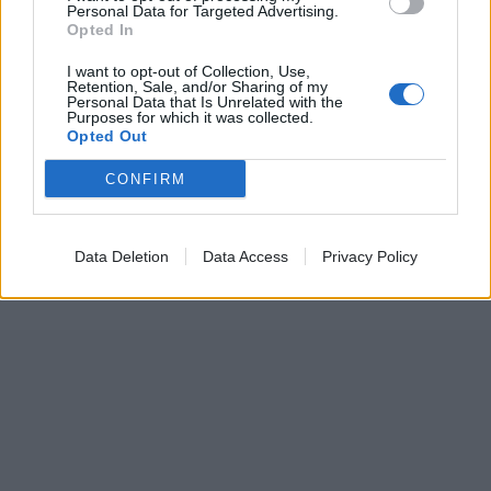
Ηλεκτρική κιθάρα: Γιάννης Αυγέρης
Personal Data for Targeted Advertising.
Ακουστική κιθάρα: Απόστολος Μόσιος
Opted In
Τύμπανα: Γιώργος Κατσίκας
I want to opt-out of Collection, Use,
Ηλεκτρικό Μπάσο: Πέτρος Βαρθακούρης
Retention, Sale, and/or Sharing of my
Personal Data that Is Unrelated with the
Purposes for which it was collected.
Ώρα έναρξης: 21:00 // Οι πόρτες ανοίγουν στις 19:30
Opted Out
Προπώληση
ΕΔΩ
CONFIRM
Data Deletion
Data Access
Privacy Policy