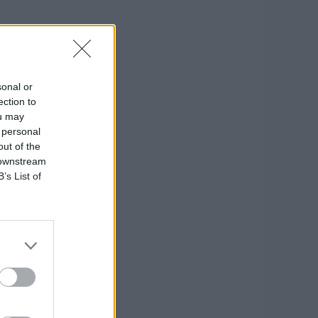
sonal or
ection to
ou may
 personal
out of the
 downstream
B’s List of