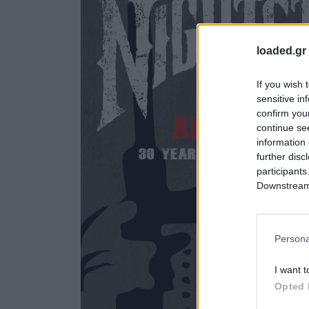
loaded.gr
If you wish 
sensitive in
confirm you
continue se
information 
further disc
participants
Downstream 
Persona
I want t
Opted 