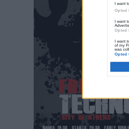
I want t
Opted 
I want 
Advertis
Opted 
I want t
of my P
was col
Opted 