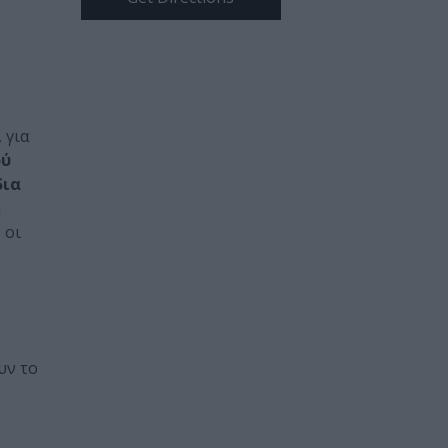
, για
ού
δια
η
 οι
υν το