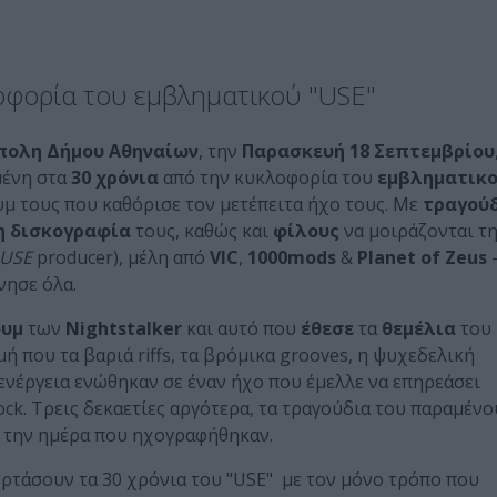
λοφορία του εμβληματικού "USE"
πολη Δήμου Αθηναίων
, την
Παρασκευή 18 Σεπτεμβρίου
ένη στα
30 χρόνια
από την κυκλοφορία του
εμβληματικ
μ τους που καθόρισε τον μετέπειτα ήχο τους. Με
τραγού
η δισκογραφία
τους, καθώς και
φίλους
να μοιράζονται τ
USE
producer), μέλη από
VIC
,
1000
mods
&
Planet
of
Zeus
-
νησε όλα.
ουμ
των
Nightstalker
και αυτό που
έθεσε
τα
θεμέλια
του
ή που τα βαριά riffs, τα βρόμικα grooves, η ψυχεδελική
l ενέργεια ενώθηκαν σε έναν ήχο που έμελλε να επηρεάσει
ck. Τρεις δεκαετίες αργότερα, τα τραγούδια του παραμένο
ο την ημέρα που ηχογραφήθηκαν.
ιορτάσουν τα 30 χρόνια του "USE" με τον μόνο τρόπο που