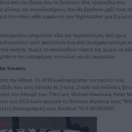
άτια από τον δίσκο που τα ξεκίνησε όλα, τραγούδια που
υς φίλους και συνοδοιπόρους που θα βρεθούν μαζί τους σ
εια που κάνει κάθε εμφάνιση των Nightstalker μια ξεχωρι
ll πνεύμα που υπηρετούν εδώ και περισσότερες από τρεις
αποδεικνύουν γιατί αποτελούν ένα από τα σημαντικότερα κα
rock σκηνής. Χωρίς να ακολουθούν τάσεις και χωρίς να κά
μπάντα που καταφέρνει να ενώνει γενιές ακροατών.
The Steams.
α από την Αθήνα. Το 2018 κυκλοφόρησαν τον πρώτο τους
ξίδι που τους έστειλε σε 3 τουρ, 2 sold-out εκδόσεις βιν
στεί στο πλευρό των The Cure, Michael Kiwanuka, Peter 
Ιούνιο του 2022 κυκλοφόρησε το δεύτερο άλμπουμ τους “MI
τρίτη δισκογραφική τους δουλειά “VILE WONDERS”.