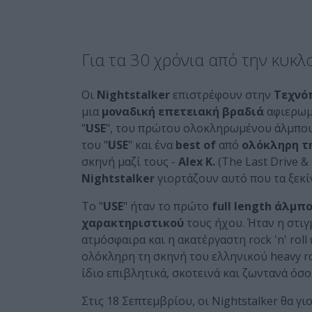
Για τα 30 χρόνια από την κυκ
Οι
Nightstalker
επιστρέφουν στην
Τεχνό
μια
μοναδική επετειακή βραδιά
αφιερωμ
"
USE
", του πρώτου ολοκληρωμένου άλμπου
του "
USE
" και ένα
best
of
από
ολόκληρη τ
σκηνή μαζί τους -
Alex
K.
(The Last Drive &
Nightstalker
γιορτάζουν αυτό που τα ξεκί
Το "
USE
" ήταν το πρώτο
full
length άλμπ
χαρακτηριστικού
τους ήχου. Ήταν η στιγμ
ατμόσφαιρα και η ακατέργαστη rock 'n' rol
ολόκληρη τη σκηνή του ελληνικού heavy ro
ίδιο επιβλητικά, σκοτεινά και ζωντανά όσ
Στις 18 Σεπτεμβρίου, οι Nightstalker θα γ