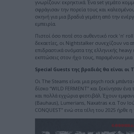
γνωρίζουν: εκρηκτικά. Ένα set γεμάτο κομμ
σφράγισαν την πορεία τους και καλεσμένο
σκηνή για μια βραδιά γεμάτη από την ενέργ
εμπειρία.
Πιστοί όσο ποτέ στο αυθεντικό rock 'n' ro
δεκαετίες, οι Nightstalker συνεχίζουν να 
επιδραστικά ονόματα της ελληνικής heavy 
εκπτώσεις στον ήχο τους, παραμένουν μια 
Special Guests της βραδιάς θα είναι οι 
Οι The Steams είναι μια psych rock μπάντ
δίσκο “WILD FERMENT” και ξεκίνησαν ένα τα
και πολλά εγχώρια φεστιβάλ. Έχουν εμφανι
(Bauhaus), Lumerians, Naxatras κ.α. Τον 
CONQUEST” ενώ στα τέλη του 2025 ήρθε η 