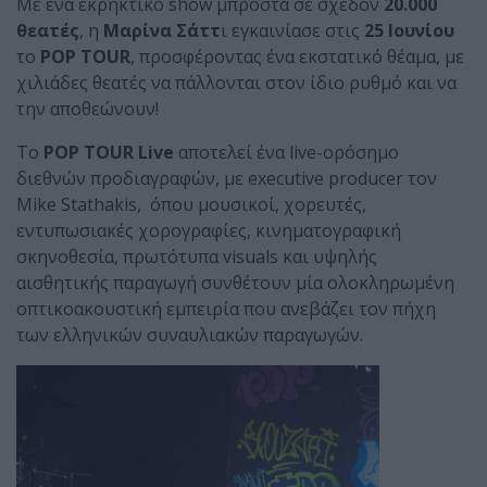
Με ένα εκρηκτικό show μπροστά σε σχεδόν
20.000
θεατές
, η
Μαρίνα Σάττ
ι εγκαινίασε στις
25 Ιουνίου
το
POP TOUR
, προσφέροντας ένα εκστατικό θέαμα, με
χιλιάδες θεατές να πάλλονται στον ίδιο ρυθμό και να
την αποθεώνουν!
Το
POP TOUR Live
αποτελεί ένα live-ορόσημο
διεθνών προδιαγραφών, με executive producer τον
Mike Stathakis, όπου μουσικοί, χορευτές,
εντυπωσιακές χορογραφίες, κινηματογραφική
σκηνοθεσία, πρωτότυπα visuals και υψηλής
αισθητικής παραγωγή συνθέτουν μία ολοκληρωμένη
οπτικοακουστική εμπειρία που ανεβάζει τον πήχη
των ελληνικών συναυλιακών παραγωγών.