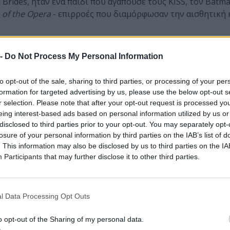
l Brides, ήταν ένα παιδί που αγαπούσε τους KISS, τον Batma
of the Opera
- επιρροές που διαμόρφωσαν την αισθητική 
Wounds
(2010), μέχρι το δημιουργικό ορόσημο
Wretched an
 -
Do Not Process My Personal Information
ι το πιο ώριμο
The Phantom Tomorrow
(2021), οι Black Veil
φοσιωμένο κοινό, με εντυπωσιακά νούμερα που επιβεβαιώ
to opt-out of the sale, sharing to third parties, or processing of your per
nd Pens"
έχει ξεπεράσει τα 140 εκατομμύρια views στο You
formation for targeted advertising by us, please use the below opt-out s
 τα 180 εκατομμύρια, εδραιώνοντάς τους ανάμεσα στα
r selection. Please note that after your opt-out request is processed y
k σκηνής.
eing interest-based ads based on personal information utilized by us or
disclosed to third parties prior to your opt-out. You may separately opt-
το στούντιο. Με ασυναγώνιστη σκηνική παρουσία, έχουν
losure of your personal information by third parties on the IAB’s list of
tal φεστιβάλ της Αμερικής, της Ευρώπης και της Αυστραλία
. This information may also be disclosed by us to third parties on the
IA
ατα όπως οι Avenged Sevenfold και οι Mötley Crüe.
Participants
that may further disclose it to other third parties.
le,
"Certainty"
, το οποίο μέσα σε μόλις δύο εβδομάδες ξεπ
ους άλμπουμ,
Vindicate
, βρίσκονται σε μία από τις πιο
l Data Processing Opt Outs
.
μια πρώτη γεύση από όσα μπορούν να προσφέρουν οι Black
o opt-out of the Sharing of my personal data.