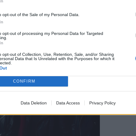
027, το συγκρότημα επιστρέφει για το πρώτο headline show
In
ο κεφάλαιο της σχέσης του με το ελληνικό κοινό, η οποία
o opt-out of the Sale of my Personal Data.
τρόπο.
In
to opt-out of processing my Personal Data for Targeted
ing.
In
o opt-out of Collection, Use, Retention, Sale, and/or Sharing
ersonal Data that Is Unrelated with the Purposes for which it
lected.
Out
CONFIRM
Data Deletion
Data Access
Privacy Policy