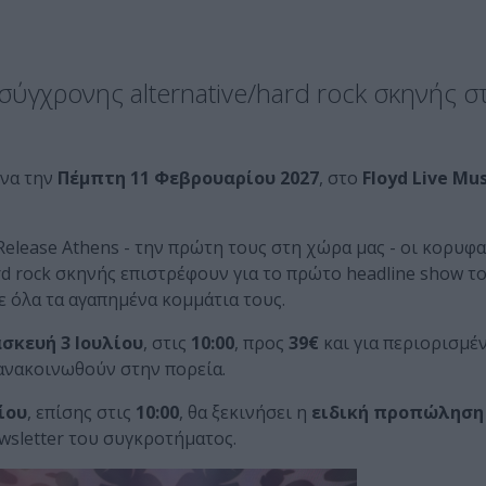
ύγχρονης alternative/hard rock σκηνής σ
να την
Πέμπτη 11 Φεβρουαρίου 2027
, στο
Floyd Live Mus
Release Athens - την πρώτη τους στη χώρα μας - οι κορυφα
d rock σκηνής επιστρέφουν για το πρώτο headline show τ
με όλα τα αγαπημένα κομμάτια τους.
σκευή 3 Ιουλίου
, στις
10:00
, προς
39€
και για περιορισμέ
 ανακοινωθούν στην πορεία.
ίου
, επίσης στις
10:00
, θα ξεκινήσει η
ειδική προπώληση
ewsletter του συγκροτήματος.