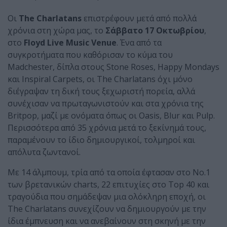
Οι
The Charlatans
επιστρέφουν μετά από πολλά
χρόνια στη χώρα μας, το
Σάββατο 17 Οκτωβρίου
,
στο
Floyd Live Music Venue
. Ένα από τα
συγκροτήματα που καθόρισαν το κύμα του
Madchester, δίπλα στους Stone Roses, Happy Mondays
και Inspiral Carpets, οι The Charlatans όχι μόνο
διέγραψαν τη δική τους ξεχωριστή πορεία, αλλά
συνέχισαν να πρωταγωνιστούν και στα χρόνια της
Britpop, μαζί με ονόματα όπως οι Oasis, Blur και Pulp.
Περισσότερα από 35 χρόνια μετά το ξεκίνημά τους,
παραμένουν το ίδιο δημιουργικοί, τολμηροί και
απόλυτα ζωντανοί.
Με 14 άλμπουμ, τρία από τα οποία έφτασαν στο Νο.1
των βρετανικών charts, 22 επιτυχίες στο Top 40 και
τραγούδια που σημάδεψαν μια ολόκληρη εποχή, οι
The Charlatans συνεχίζουν να δημιουργούν με την
ίδια έμπνευση και να ανεβαίνουν στη σκηνή με την