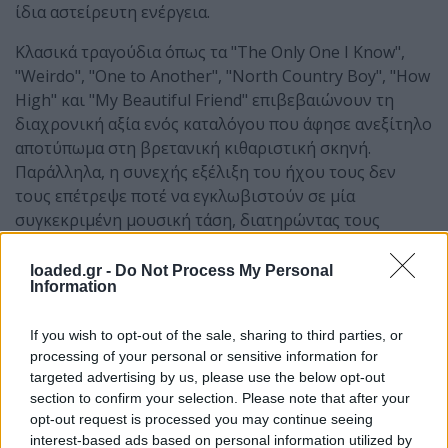
ίδια αστείρευτη ενέργεια.
Κλασικά τραγούδια όπως τα "The Only One I Know",
"Weirdo", "One to Another", "North Country Boy", "How
High" και "My Beautiful Friend" επιβεβαιώνουν τη
διαχρονική αξία ενός καταλόγου που άφησε ανεξίτηλο
αποτύπωμα στη βρετανική κιθαριστική σκηνή.
Παράλληλα, η συνεχής εξέλιξη του ήχου τους δεν
τους επέτρεψε ποτέ να εγκλωβιστούν σε μία
συγκεκριμένη μουσική τάση, διατηρώντας τους
ξεχωριστούς μέχρι σήμερα.
loaded.gr -
Do Not Process My Personal
Άλμπουμ όπως τα
Some Friendly
(1990),
Between 10th
Information
and 11th
(1992),
The Charlatans
(1995) και
Tellin'
Stories
(1997) ακούγονται σήμερα το ίδιο
If you wish to opt-out of the sale, sharing to third parties, or
συναρπαστικά, ενώ οι πιο πρόσφατες δουλειές τους,
processing of your personal or sensitive information for
targeted advertising by us, please use the below opt-out
Different Days
(2017) και
We Are Love
(2025),
section to confirm your selection. Please note that after your
αποδεικνύουν ότι πρόκειται για ένα συγκρότημα που
opt-out request is processed you may continue seeing
εξακολουθεί να έχει ουσία, έμπνευση και δημιουργική
interest-based ads based on personal information utilized by