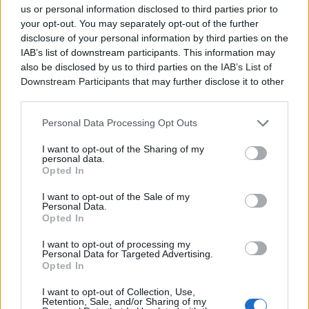
ορμή. Όλα αυτά θα τα ζήσουμε από κοντά στη σκηνή
us or personal information disclosed to third parties prior to
του Floyd, σε μια βραδιά γεμάτη διαχρονικά
your opt-out. You may separately opt-out of the further
τραγούδια, με ένα από τα σημαντικότερα βρετανικά
disclosure of your personal information by third parties on the
συγκροτήματα των τελευταίων τεσσάρων δεκαετιών.
IAB’s list of downstream participants. This information may
also be disclosed by us to third parties on the
IAB’s List of
Downstream Participants
that may further disclose it to other
third parties.
Personal Data Processing Opt Outs
I want to opt-out of the Sharing of my
personal data.
Opted In
I want to opt-out of the Sale of my
Personal Data.
Opted In
I want to opt-out of processing my
Personal Data for Targeted Advertising.
Opted In
I want to opt-out of Collection, Use,
Retention, Sale, and/or Sharing of my