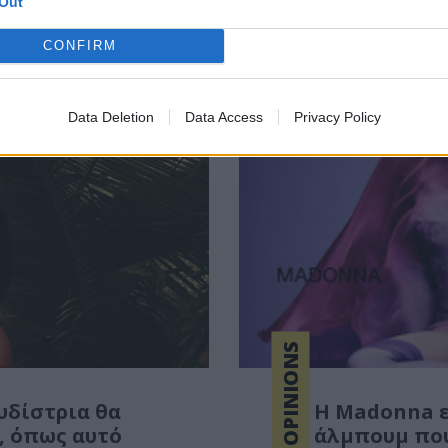
Out
CONFIRM
Data Deletion
Data Access
Privacy Policy
OPINIONS
υδίστρια θα
Η Madonna ε
, όπως αυτό
άλμπουμ που 