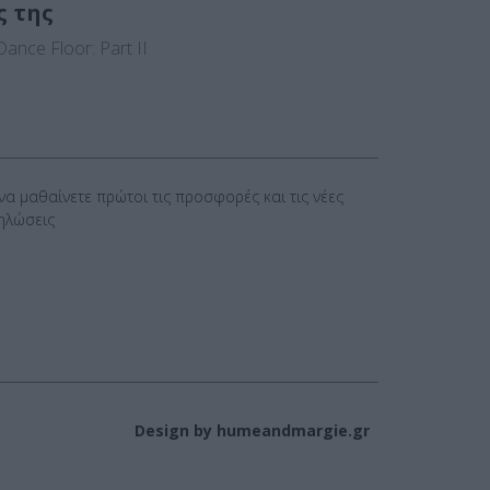
ς της
ance Floor: Part II
 να μαθαίνετε πρώτοι τις προσφορές και τις νέες
ηλώσεις
Design by humeandmargie.gr