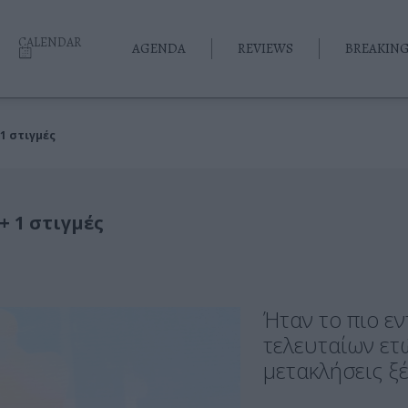
CALENDAR
AGENDA
REVIEWS
BREAKIN
1 στιγμές
+ 1 στιγμές
Ήταν το πιο ε
τελευταίων ετώ
μετακλήσεις ξ