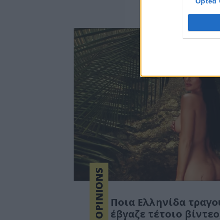
Opted 
OPINIONS
Ποια Ελληνίδα τραγο
έβγαζε τέτοιο βίντεο