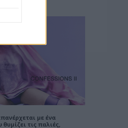
πανέρχεται με ένα
θυμίζει τις παλιές,