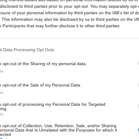
disclosed to third parties prior to your opt-out. You may separately opt-
στη μία και μοναδική συναυλία του καλοκαιριού με hip hop
losure of your personal information by third parties on the IAB’s list of
ίδος στον πλανήτη.
. This information may also be disclosed by us to third parties on the
IA
Order αποτέλεσαν τη μεγαλύτερη απογοήτευση του καλοκαι
Participants
that may further disclose it to other third parties.
 Low, Beth Hart και Giorgio Morofer που έπαιζαν το ίδιο β
, καλοί αλλά τίποτε περισσότερο.
καλά, Μαζεύουν κόσμο (και πολλούς ξένους), κόβουν εισιτ
l Data Processing Opt Outs
o opt-out of the Sharing of my personal data.
In
o opt-out of the Sale of my Personal Data.
In
to opt-out of processing my Personal Data for Targeted
ing.
In
o opt-out of Collection, Use, Retention, Sale, and/or Sharing
OPINIONS
ersonal Data that Is Unrelated with the Purposes for which it
lected.