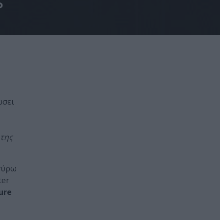
s
ώσει
 της
γύρω
ter
ure