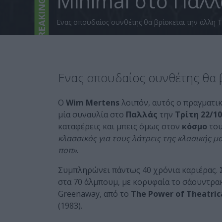
Minimal στο Παλλ
BREAKING
Ενας σπουδαίος συνθέτης θα βρίσκεται την άλλη Τ
Ενας σπουδαίος συνθέτης θα β
Ο
Wim Mertens
λοιπόν, αυτός ο πραγματ
μία συναυλία στο
Παλλάς
την
Τρίτη 22/10
καταφέρεις και μπεις όμως στον
κόσμο
του
κλασσικός για τους λάτρεις της κλασικής μ
ποπ»
.
Συμπληρώνει πάντως 40 χρόνια καριέρας.
στα 70 άλμπουμ, με κορυφαία το σάουντρακ
Greenaway, από το
The Power of Theatric
(1983).