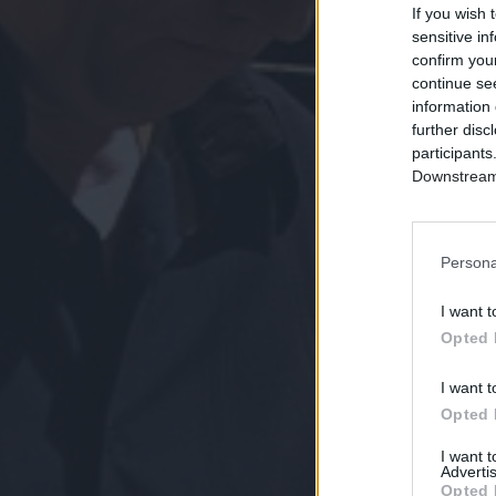
If you wish 
sensitive in
confirm you
continue se
information 
further disc
participants
Downstream 
Persona
I want t
Opted 
I want t
Opted 
I want 
Advertis
Opted 