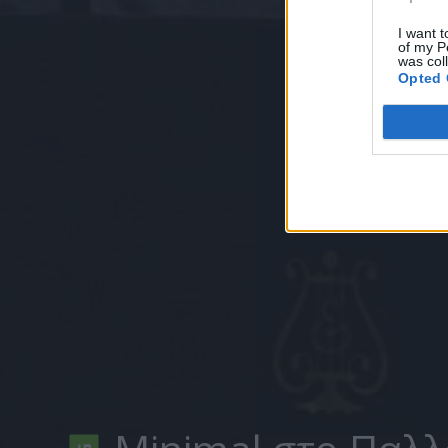
I want t
of my P
was col
Opted 