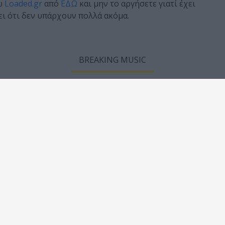
σω
Loaded.gr
από
ΕΔΩ
και μην το αργήσετε γιατί έχει
ι ότι δεν υπάρχουν πολλά ακόμα.
BREAKING MUSIC