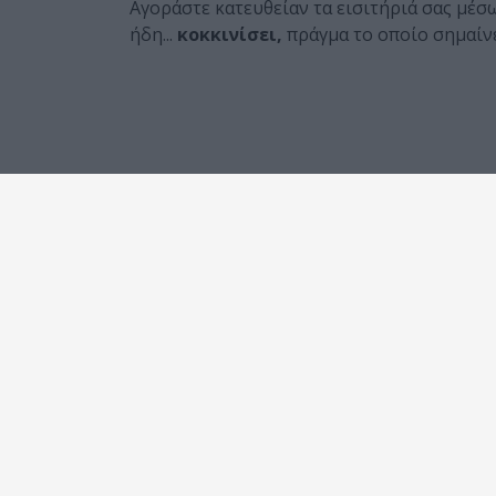
Αγοράστε κατευθείαν τα εισιτήριά σας μέ
ήδη...
κοκκινίσει,
πράγμα το οποίο σημαίνε