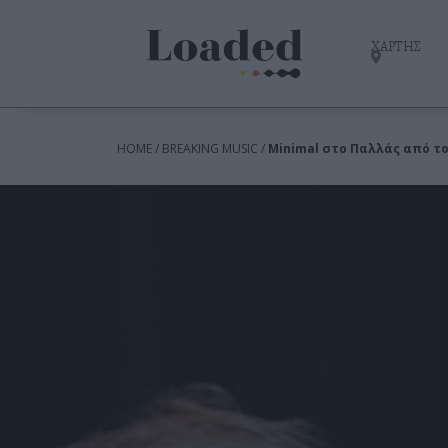
ΧΑΡΤΗΣ
HOME / BREAKING MUSIC /
Minimal στο Παλλάς από τ