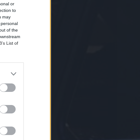
sonal or
ection to
ou may
 personal
out of the
 downstream
B’s List of