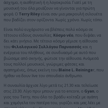
άσχημο, η αισθητική ή η λογοκρισία. Γιατί με τη
μουσική του όλα μοιάζουν να γίνονται για πρώτη
φορά. Ο
Terry Riley
είναι σαν μια μακρουλή σιλουέτα
που βαδίζει στον ορίζοντα. Χωρίς χρόνο. Χωρίς τόπο.
Είναι πολύ ευχάριστο να βλέπεις πολύ κόσμο σε
τέτοιου είδους συναυλίες.
Κόσμο νέο
, που διψάει να
δει κάτι γνήσιο. Με τέτοιο κόσμο γέμισε η αίθουσα
του
Φιλολογικού Συλλόγου Παρνασσός
και η
ενέργεια του πλήθους, σε συνδυασμό με αυτό που
βιώσαμε από σκηνής, φώτισε την αίθουσα. Ανάμεσά
τους πολλοί μουσικοί, γνώριμες φάτσες και
αγαπημένες, όπως εκείνη του
Blaine L. Reininge
r, που
ήρθαν να δουν live τον σπουδαίο άνθρωπο.
Η συναυλία άρχισε λίγο μετά τις 21.30 και τελείωσε
στις 23.30. Λίγο πριν μπουν για το encore, ο
Gyan
, ο
γιος του Terry, που όλο το βράδυ κοίταζε με αγάπη
και χαμόγελα τον πατέρα του, γυρίζει και μας λέει με