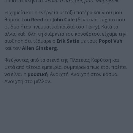
σπαστά ελληνικά:
«Είναι ο πατέρας μου. Μπράβο!».
Η χημεία και η ενέργεια μεταξύ πατέρα και γιου μου
θύμισε
Lou Reed
και
John Cale
(δεν είναι τυχαίο που
οι δύο ήταν πνευματικά παιδιά του Terry). Κατά τα
άλλα, καθ' όλη τη διάρκεια του κονσέρτου, είχαμε την
αίσθηση ότι τζάμαρε ο
Erik Satie
με τους
Popol Vuh
και τον
Allen Ginsberg
.
Φεύγοντας από τα στενά της Πλατείας Καρύτση και
μετά από τέτοια εμπειρία, συμπέρανα πως έτσι πρέπει
να είναι η
μουσική
. Ανοιχτή. Ανοιχτή στον κόσμο.
Ανοιχτή στο μέλλον.