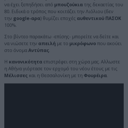
να έχει ξεπηδήσει από
μπουζούκια
της δεκαετίας του
80. Ειδικά ο τρόπος που κοιτάζει την Λιόλιου (δεν
την
google-αρα
) θυμίζει εποχές
αυθεντικού ΠΑΣΟΚ
100%.
Στο βίντεο παρακάτω -επίσης- μπορείτε να δείτε και
να νιώσετε την
απειλή
με το
μικρόφωνο
που ακούει
στο όνομα
Αντύπας
.
Η
κανονικότητα
επιστρέφει στη χώρα μας. Αλλωστε
η Αθήνα γιόρτασε τον ερχομό του νέου έτους με τις
Μέλισσες
και η Θεσσαλονίκη με τη
Φουρέιρα
.