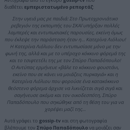
Αντιγράφω από το έγκυρο
gossip-tv
που
διαθέτει
εμπεριστατωμένο ρεπορτάζ
:
Στην υγειά μας ρε παιδιά: Στο Πρωτοχρονιάτικο
ρεβεγιόν της εκπομπής του ΣΚΑΪ υπήρξαν πολλές
λαμπερές και εντυπωσιακές παρουσίες, εκείνη όμως
που έκλεψε την παράσταση ήταν η… Κατερίνα Λιόλιου!
Η Κατερίνα Λιόλιου δεν εντυπωσίασε μόνο με την
φωνή της, αλλά και με το υπέροχο κόκκινο φόρεμά της
και το τσιφτετέλι της με τον Σπύρο Παπαδόπουλο!
Ο Αντύπας ερμήνευε «βάλε το κόκκινο φουστάνι,
εκείνο που σε κάνει να μοιάζεις πυρκαγιά» και η
Κατερίνα Λιόλιου που φορούσε ένα κατακόκκινο
θεόστενο φόρεμα άρχισε να λικνίζεται σιγά σιγά και
σαγήνευσε ακόμα και τον οικοδεσπότη, Σπύρο
Παπαδόπουλο που σηκώθηκε από τη θέση του για να
χορέψει μαζί της…
Αυτά γράφει το
gossip-tv
και στη φωτογραφία
βλέπουμε τον
Σπύρο Παπαδόπουλο
να μοιάζει σαν