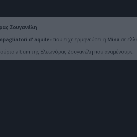
ρας Ζουγανέλη
mpagliatori d' aquile
» που είχε ερμηνεύσει η
Mina
σε ελλ
ινούριο album της Ελεωνόρας Ζουγανέλη που αναμένουμε.