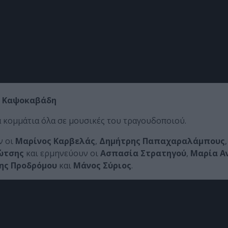
υ Καψοκαβάδη
ά κομμάτια όλα σε μουσικές του τραγουδοποιού.
ν οι
Μαρίνος Καρβελάς
,
Δημήτρης Παπαχαραλάμπους
,
ώτσης
και ερμηνεύουν οι
Ασπασία Στρατηγού
,
Μαρία Α
ης Προδρόμου
και
Μάνος Σύριος
.