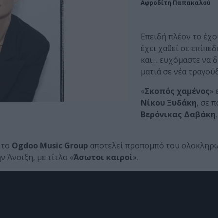
Αφροδίτη Παπακαλού
Επειδή πλέον το έχο
έχει χαθεί σε επίπε
και… ευχόμαστε να δ
ματιά σε νέα τραγού
«
Σκοπός χαμένος
» 
Νίκου Ξυδάκη
, σε 
Βερόνικας Δαβάκη
 το
Ogdoo Music Group
αποτελεί προπομπό του ολοκληρ
 Άνοιξη, με τίτλο «
Άσωτοι καιροί
».