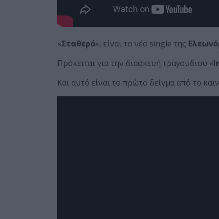
«
Σταθερό
», είναι το νέο single της
Ελεωνό
Πρόκειται για την διασκευή τραγουδιού «
I
Και αυτό είναι το πρώτο δείγμα από το κα