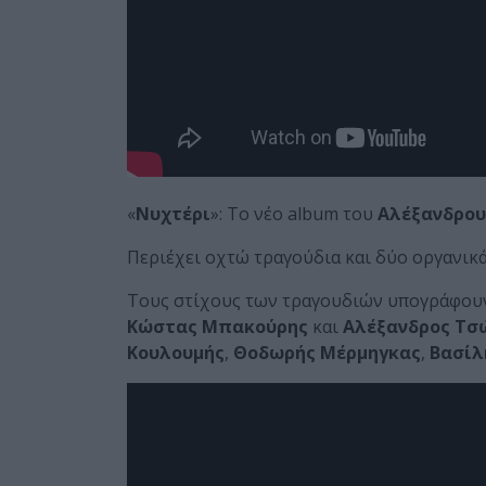
«
Νυχτέρι
»: Το νέο album του
Αλέξανδρο
Περιέχει οχτώ τραγούδια και δύο οργανικ
Tους στίχους των τραγουδιών υπογράφου
Κώστας Μπακούρης
και
Αλέξανδρος Τσ
Κουλουμής
,
Θοδωρής Μέρμηγκας
,
Βασίλ