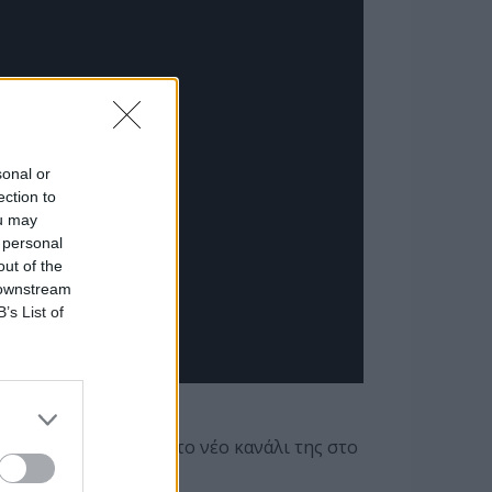
sonal or
ection to
ou may
 personal
out of the
 downstream
B’s List of
 την ίδια, μέσα από το νέο κανάλι της στο