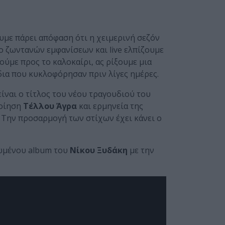
υμε πάρει απόφαση ότι η χειμερινή σεζόν
δο ζωντανών εμφανίσεων και live ελπίζουμε
ούμε προς το καλοκαίρι, ας ρίξουμε μια
δια που κυκλοφόρησαν πριν λίγες ημέρες.
είναι ο τίτλος του νέου τραγουδιού του
ποίηση
Τέλλου Άγρα
και ερμηνεία της
. Την προσαρμογή των στίχων έχει κάνει ο
ωμένου album του
Νίκου Ξυδάκη
με την