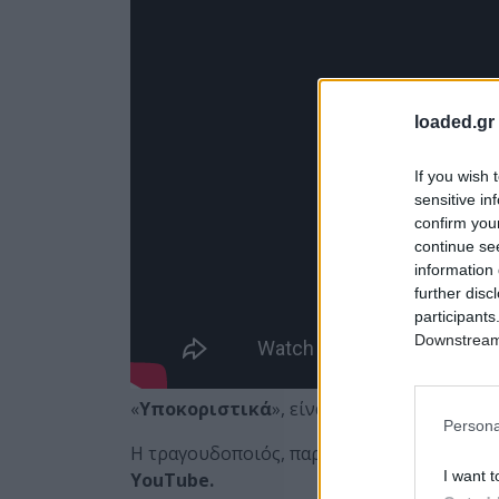
loaded.gr
If you wish 
sensitive in
confirm you
continue se
information 
further disc
participants
Downstream 
«
Υποκοριστικά
», είναι το νέο τραγούδι τ
Persona
Η τραγουδοποιός, παρουσίασε το νέο της si
I want t
YouTube.