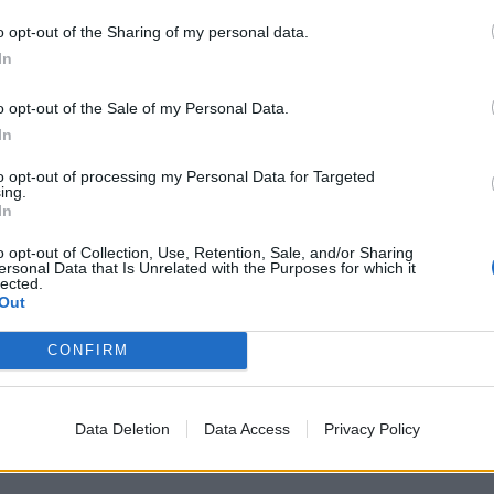
ρε ότι «η πληρότητα στα σινεμά και στα θέατρα θα μπορο
o opt-out of the Sharing of my personal data.
In
έλου όσο και του κυρίου Γιατρομανωλάκη να επιβεβαιώνου
ιδική μεταχείριση για όσους σπεύσουν να εμβολιαστούν;
o opt-out of the Sale of my Personal Data.
In
to opt-out of processing my Personal Data for Targeted
ing.
In
o opt-out of Collection, Use, Retention, Sale, and/or Sharing
ersonal Data that Is Unrelated with the Purposes for which it
lected.
Out
CONFIRM
Data Deletion
Data Access
Privacy Policy