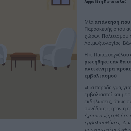
Αφροδίτη Παπακαλού
Μία
απάντηση που
Παρασκευής όπου αν
χώρων Πολιτισμού ή
Λοιμωξιολογίας, Βά
Η κ. Παπαευαγγέλου
ρωτήθηκε εάν θα υ
αντικίνητρα προκε
εμβολιασμού
.
«Για παράδειγμα, για
εμβολιαστεί και με 
εκδηλώσεις, όπως συ
συνέδρια;», ήταν η ε
έχουν συζητηθεί τα 
εμβολιασθέντες. Δεν 
πραγματικά οι άνθρω