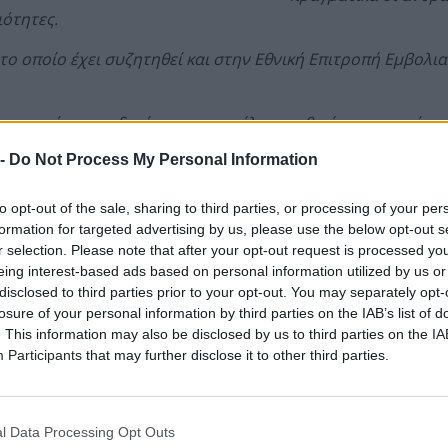
ότητες.
 το οποίο έχει συζητηθεί και στην Εθνική Επιτροπή Εμβολι
ουμε κάποιες οδηγίες για τα οφέλη που θα έχουν αυτοί οι 
 -
Do Not Process My Personal Information
ουν
– πιστεύουμε ότι εκεί θα οδηγηθούμε – σε πολλές δρ
ε πολλά πράγματα
. Είναι κάτι το οποίο όμως ακόμα είναι 
to opt-out of the sale, sharing to third parties, or processing of your per
formation for targeted advertising by us, please use the below opt-out s
ήσει πολίτες – θεατές δύο ταχυτήτων; Εμβολιασμένων και 
r selection. Please note that after your opt-out request is processed y
eing interest-based ads based on personal information utilized by us or
 αν υπάρχουν σκέψεις οι θεατές να πραγματοποιούν
self
te
disclosed to third parties prior to your opt-out. You may separately opt-
losure of your personal information by third parties on the IAB’s list of
ολιτισμού και αθλητισμού Νικόλας Γιατρομανωλάκη
. This information may also be disclosed by us to third parties on the
IA
να ακολουθήσουν το παράδειγμα άλλων χωρών, όπου υποβά
Participants
that may further disclose it to other third parties.
ικά δεν έχω καμία αντίρρηση για τα σελφ τεστ πριν την έ
. Πρέπει να δούμε και με τους διοργανωτές και με τους γι
l Data Processing Opt Outs