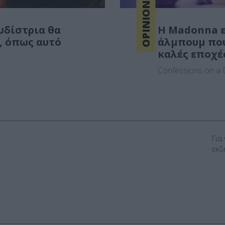
OPINIONS
υδίστρια θα
Η Madonna ε
, όπως αυτό
άλμπουμ που 
καλές εποχέ
Confessions on a D
Για
εκδ