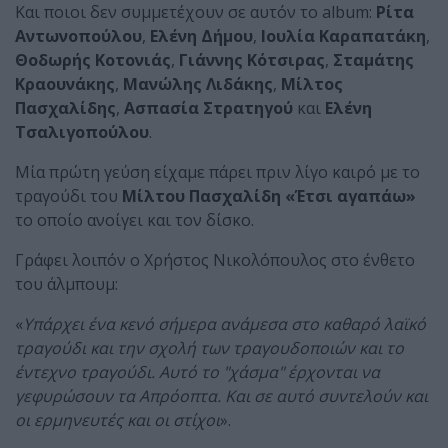
Και ποιοι δεν συμμετέχουν σε αυτόν το album:
Ρίτα
Αντωνοπούλου
,
Ελένη Δήμου
,
Ιουλία Καραπατάκη
,
Θοδωρής Κοτονιάς
,
Γιάννης Κότσιρας
,
Σταμάτης
Κραουνάκης
,
Μανώλης Λιδάκης
,
Μίλτος
Πασχαλίδης
,
Ασπασία Στρατηγού
και
Ελένη
Τσαλιγοπούλου
.
Μία πρώτη γεύση είχαμε πάρει πριν λίγο καιρό με το
τραγούδι του
Μίλτου Πασχαλίδη
«Έτσι αγαπάω»
το οποίο ανοίγει και τον δίσκο.
Γράφει λοιπόν ο Χρήστος Νικολόπουλος στο ένθετο
του άλμπουμ:
«
Υπάρχει ένα κενό σήμερα ανάμεσα στο καθαρό λαϊκό
τραγούδι και την σχολή των τραγουδοποιών και το
έντεχνο τραγούδι. Αυτό το "χάσμα" έρχονται να
γεφυρώσουν τα Απρόοπτα. Και σε αυτό συντελούν και
οι ερμηνευτές και οι στίχοι
».