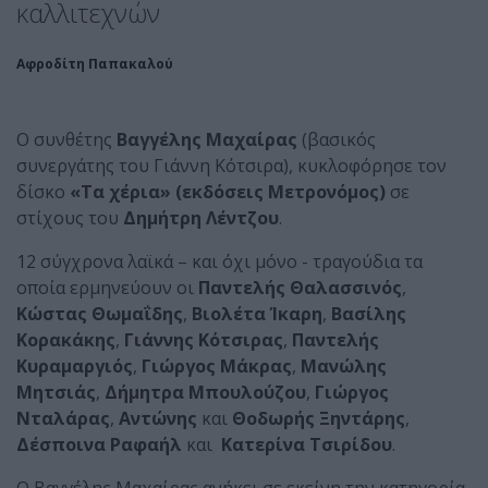
καλλιτεχνών
Αφροδίτη Παπακαλού
Ο συνθέτης
Βαγγέλης Μαχαίρας
(βασικός
συνεργάτης του Γιάννη Κότσιρα), κυκλοφόρησε τον
δίσκο
«Τα χέρια» (εκδόσεις Μετρονόμος)
σε
στίχους του
Δημήτρη Λέντζου
.
12 σύγχρονα λαϊκά – και όχι μόνο - τραγούδια τα
οποία ερμηνεύουν οι
Παντελής Θαλασσινός
,
Κώστας Θωμαΐδης
,
Βιολέτα Ίκαρη
,
Βασίλης
Κορακάκης
,
Γιάννης Κότσιρας
,
Παντελής
Κυραμαργιός
,
Γιώργος Μάκρας
,
Μανώλης
Μητσιάς
,
Δήμητρα Μπουλούζου
,
Γιώργος
Νταλάρας
,
Αντώνης
και
Θοδωρής Ξηντάρης
,
Δέσποινα Ραφαήλ
και
Κατερίνα Τσιρίδου
.