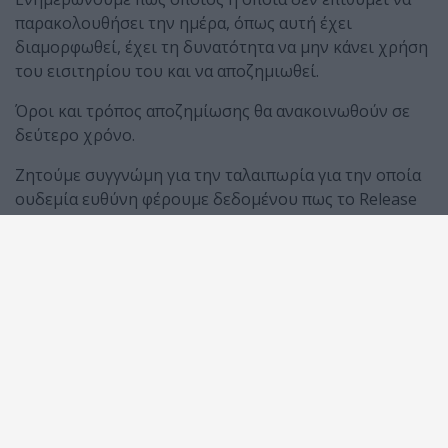
παρακολουθήσει την ημέρα, όπως αυτή έχει
διαμορφωθεί, έχει τη δυνατότητα να μην κάνει χρήση
του εισιτηρίου του και να αποζημιωθεί.
Όροι και τρόπος αποζημίωσης θα ανακοινωθούν σε
δεύτερο χρόνο.
Ζητούμε συγγνώμη για την ταλαιπωρία για την οποία
ουδεμία ευθύνη φέρουμε δεδομένου πως το Release
Athens Festival έκλεισε και πλήρωσε την εμφάνιση
των Wu-Τang Clan στην Ελλάδα, με την πλήρη
σύνθεσή τους.
Μέχρι και αυτή τη στιγμή, τα δωμάτια που έχουν
κρατηθεί στα επιλεγμένα ξενοδοχεία είναι στα
ονόματα όλων των μελών του συγκροτήματος. Επίσης,
όπως ρητά μας ζητήθηκε, η διαφήμιση της εμφάνισής
τους έγινε με υλικό που μας παραχωρήθηκε από τους
ίδιους (φωτογραφία, βιογραφικό, Δελτίο Τύπου κ.λπ.),